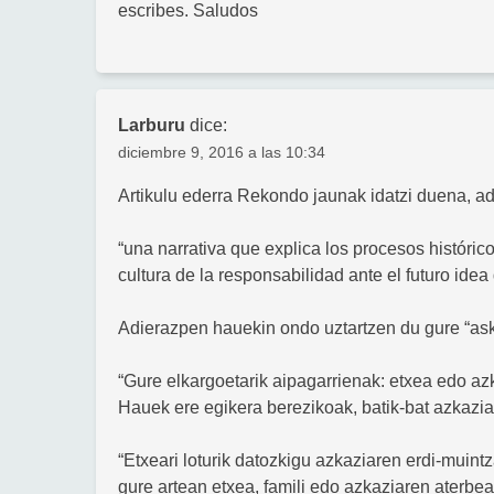
escribes. Saludos
Larburu
dice:
diciembre 9, 2016 a las 10:34
Artikulu ederra Rekondo jaunak idatzi duena, a
“una narrativa que explica los procesos históric
cultura de la responsabilidad ante el futuro idea
Adierazpen hauekin ondo uztartzen du gure “ask
“Gure elkargoetarik aipagarrienak: etxea edo az
Hauek ere egikera berezikoak, batik-bat azkazia 
“Etxeari loturik datozkigu azkaziaren erdi-muin
gure artean etxea, famili edo azkaziaren aterbea d