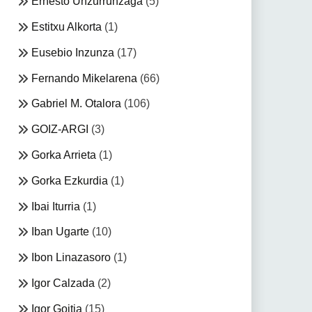
Ernesto Unzurrunzaga
(5)
Estitxu Alkorta
(1)
Eusebio Inzunza
(17)
Fernando Mikelarena
(66)
Gabriel M. Otalora
(106)
GOIZ-ARGI
(3)
Gorka Arrieta
(1)
Gorka Ezkurdia
(1)
Ibai Iturria
(1)
Iban Ugarte
(10)
Ibon Linazasoro
(1)
Igor Calzada
(2)
Igor Goitia
(15)