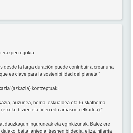
dierazpen egokia:
os desde la larga duración puede contribuir a crear una
 que es clave para la sostenibilidad del planeta.”
azia”(azkazia) kontzeptuak:
kazia, auzunea, herria, eskualdea eta Euskalherria.
(etxeko bizien eta hilen edo arbasoen elkartea).”
tzat dauzkagun inguruneak eta eginkizunak. Batez ere
alako; baita lantegia, tresnen bildegia, eliza, hilarria