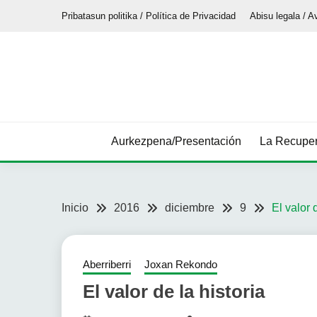
Saltar
Pribatasun politika / Política de Privacidad
Abisu legala / A
al
contenido
Aurkezpena/Presentación
La Recuper
Inicio
2016
diciembre
9
El valor 
Aberriberri
Joxan Rekondo
El valor de la historia