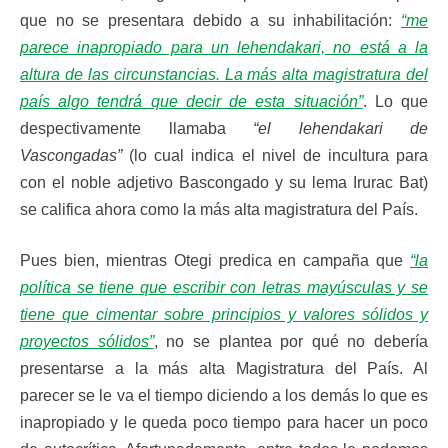
que no se presentara debido a su inhabilitación:
“me
parece inapropiado para un lehendakari, no está a la
altura de las circunstancias. La más alta magistratura del
país algo tendrá que decir de esta situación”
. Lo que
despectivamente llamaba
“el lehendakari de
Vascongadas”
(lo cual indica el nivel de incultura para
con el noble adjetivo Bascongado y su lema Irurac Bat)
se califica ahora como la más alta magistratura del País.
Pues bien, mientras Otegi predica en campaña que
“la
política se tiene que escribir con letras mayúsculas y se
tiene que cimentar sobre principios y valores sólidos y
proyectos sólidos”
, no se plantea por qué no debería
presentarse a la más alta Magistratura del País. Al
parecer se le va el tiempo diciendo a los demás lo que es
inapropiado y le queda poco tiempo para hacer un poco