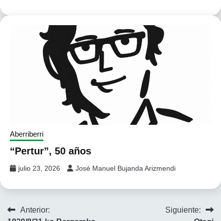
Aberriberri
“Pertur”, 50 años
julio 23, 2026
José Manuel Bujanda Arizmendi
Navegación
Anterior:
Siguiente: