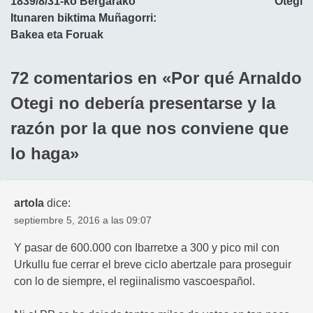
1839/8/31-ko Bergarako
Otegi
de
Itunaren biktima Muñagorri:
entradas
Bakea eta Foruak
72 comentarios en «
Por qué Arnaldo
Otegi no debería presentarse y la
razón por la que nos conviene que
lo haga
»
artola
dice:
septiembre 5, 2016 a las 09:07
Y pasar de 600.000 con Ibarretxe a 300 y pico mil con
Urkullu fue cerrar el breve ciclo abertzale para proseguir
con lo de siempre, el regiinalismo vascoespañol.