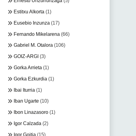
Ernesto Unzurrunzaga
(5)
Estitxu Alkorta
(1)
Eusebio Inzunza
(17)
Fernando Mikelarena
(66)
Gabriel M. Otalora
(106)
GOIZ-ARGI
(3)
Gorka Arrieta
(1)
Gorka Ezkurdia
(1)
Ibai Iturria
(1)
Iban Ugarte
(10)
Ibon Linazasoro
(1)
Igor Calzada
(2)
Igor Goitia
(15)