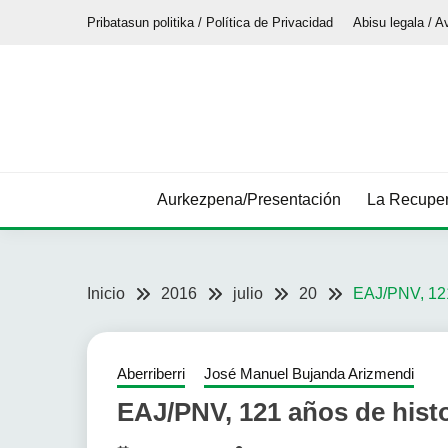
Saltar
Pribatasun politika / Política de Privacidad
Abisu legala / A
al
contenido
Aurkezpena/Presentación
La Recuper
Inicio
2016
julio
20
EAJ/PNV, 121
Aberriberri
José Manuel Bujanda Arizmendi
EAJ/PNV, 121 años de histo