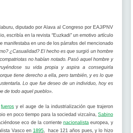
daburu, diputado por Alava al Congreso por EAJ/PNV
o, escribía en la revista “Euzkadi” un emotivo artículo
se manifestaba en uno de los párrafos del mencionado
smo? ¿Casualidad? El hecho es que surgió un hombre
 compatriotas no habían notado.
Pasó aquel hombre y
ruyéndose su vida propia y aspira a conseguirla
rque tiene derecho a ella, pero también, y es lo que
ustentarla. Lo que fue deseo de un individuo, hoy es
me de todo aquel pueblo».
s
fueros
y el auge de la industrialización que trajeron
bio en poco tiempo para la sociedad vizcaína,
Sabino
ciéndose eco de la corriente
nacionalista
europea, y
alista Vasco en
1895
, hace 121 años pues, y lo hizo