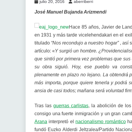
julio 20, 2016
aberriberri
José Manuel Bujanda Arizmendi
Hace 85 años, Javier de Lan
en 1931 y más tarde vicelehendakari en el exili
titulado
“Nos recondujo a nuestro hogar”
, así 
artículo: «
Y surgió un hombre. ¿Providenciali
que sintió por primera vez problemas que sus
su obra siguió. Hoy, ese pueblo va const
plenamente en plazo no lejano. La obtendrá po
más importa, porque quiere tenerla y podrá s
ansia de casi todos; mañana será voluntad fir
Tras las
guerras carlistas
, la abolición de lo
consigo una fuerte inmigración y un gran cam
Arana
interpretó el
nacionalismo romántico
ha
fundó Euzko Alderdi Jeltzalea/Partido Nacion