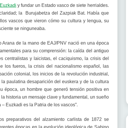
Euzkadi
y fundar un Estado vasco de siete herrialdes.
 claridad; la Burujabetza del Zazpiak Bat. Había que
llos vascos que vieron cómo su cultura y lengua, su
sciente se ninguneaba.
no Arana de la mano de EAJ/PNV nació en una época
damentales para su comprensión: la caída del antiguo
s centralistas y laicistas, el caciquismo, la crisis del
de los fueros, la crisis del nacionalismo español, las
ción colonial, los inicios de la revolución industrial,
y la paulatina desaparición del euskera y de la cultura
su época, un hombre que generó tensión positiva en
la historia un mensaje clave y fundamental, un sueño
 – Euzkadi es la Patria de los vascos”.
s preparativos del alzamiento carlista de 1872 se
ferentes épocas en la evolución ideológica de Sabino