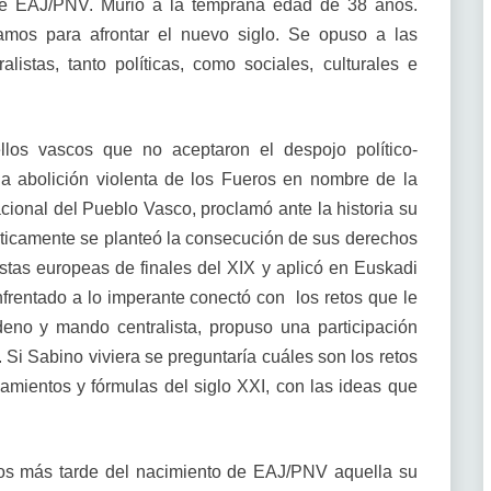
de EAJ/PNV. Murió a la temprana edad de 38 años.
amos para afrontar el nuevo siglo. Se opuso a las
listas, tanto políticas, como sociales, culturales e
os vascos que no aceptaron el despojo político-
s la abolición violenta de los Fueros en nombre de la
cional del Pueblo Vasco, proclamó ante la historia su
ráticamente se planteó la consecución de sus derechos
istas europeas de finales del XIX y aplicó en Euskadi
nfrentado a lo imperante conectó con los retos que le
rdeno y mando centralista, propuso una participación
. Si Sabino viviera se preguntaría cuáles son los retos
amientos y fórmulas del siglo XXI, con las ideas que
ños más tarde del nacimiento de EAJ/PNV aquella su