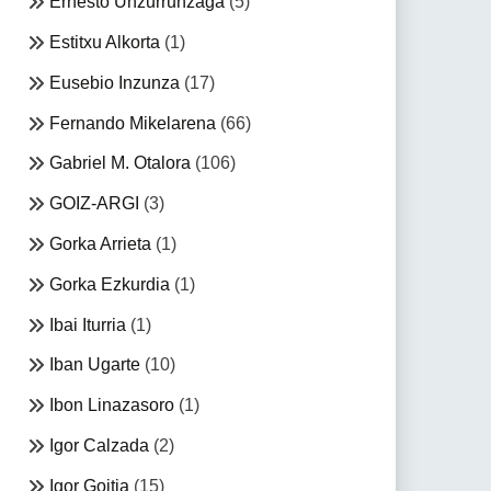
Ernesto Unzurrunzaga
(5)
Estitxu Alkorta
(1)
Eusebio Inzunza
(17)
Fernando Mikelarena
(66)
Gabriel M. Otalora
(106)
GOIZ-ARGI
(3)
Gorka Arrieta
(1)
Gorka Ezkurdia
(1)
Ibai Iturria
(1)
Iban Ugarte
(10)
Ibon Linazasoro
(1)
Igor Calzada
(2)
Igor Goitia
(15)