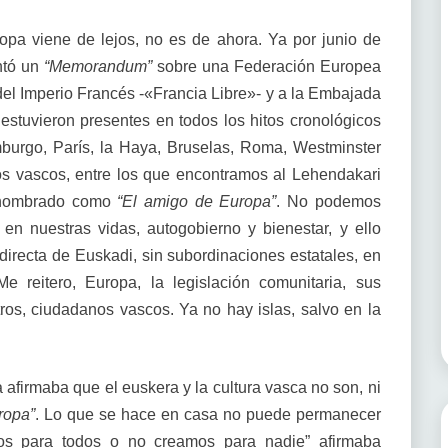
opa viene de lejos, no es de ahora. Ya por junio de
ntó un
“Memorandum”
sobre una Federación Europea
del Imperio Francés -«Francia Libre»- y a la Embajada
tuvieron presentes en todos los hitos cronológicos
urgo, París, la Haya, Bruselas, Roma, Westminster
los vascos, entre los que encontramos al Lehendakari
e nombrado como
“El amigo de Europa”
. No podemos
en nuestras vidas, autogobierno y bienestar, y ello
a directa de Euskadi, sin subordinaciones estatales, en
Me reitero, Europa, la legislación comunitaria, sus
ros, ciudadanos vascos. Ya no hay islas, salvo en la
afirmaba que el euskera y la cultura vasca no son, ni
ropa”
. Lo que se hace en casa no puede permanecer
mos para todos o no creamos para nadie” afirmaba