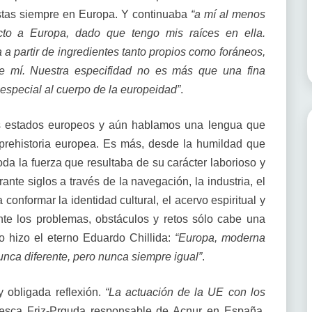
stas siempre en Europa. Y continuaba
“a mí al menos
cto a Europa, dado que tengo mis raíces en ella.
a partir de ingredientes tanto propios como foráneos,
de mí. Nuestra especifidad no es más que una fina
 especial al cuerpo de la europeidad”
.
os estados europeos y aún hablamos una lengua que
a prehistoria europea. Es más, desde la humildad que
da la fuerza que resultaba de su carácter laborioso y
nte siglos a través de la navegación, la industria, el
 conformar la identidad cultural, el acervo espiritual y
nte los problemas, obstáculos y retos sólo cabe una
lo hizo el eterno Eduardo Chillida:
“Europa, moderna
unca diferente, pero nunca siempre igual”
.
 y obligada reflexión.
“La actuación de la UE con los
esca Friz-Prguda responsable de Acnur en España.