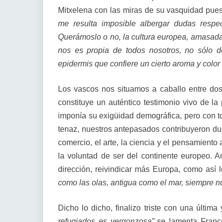
Mitxelena con las miras de su vasquidad pue
me resulta imposible albergar dudas respe
Querámoslo o no, la cultura europea, amasada 
nos es propia de todos nosotros, no sólo 
epidermis que confiere un cierto aroma y color
Los vascos nos situamos a caballo entre d
constituye un auténtico testimonio vivo de l
imponía su exigüidad demográfica, pero con to
tenaz, nuestros antepasados contribuyeron dura
comercio, el arte, la ciencia y el pensamiento a
la voluntad de ser del continente europeo. A
dirección, reivindicar más Europa, como así 
como las olas, antigua como el mar, siempre n
Dicho lo dicho, finalizo triste con una última
refugiados es vergonzosa”
se lamenta Franc