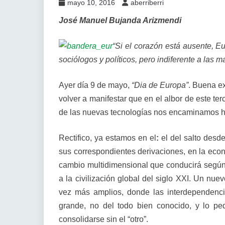
mayo 10, 2016
aberriberri
José Manuel Bujanda Arizmendi
“Si el corazón está ausente, E
sociólogos y políticos, pero indiferente a las 
Ayer día 9 de mayo,
“Dia de Europa”
. Buena e
volver a manifestar que en el albor de este te
de las nuevas tecnologías nos encaminamos ha
Rectifico, ya estamos en el
:
el del salto desde
sus correspondientes derivaciones, en la econo
cambio multidimensional que conducirá según t
a la civilización global del siglo XXI. Un nu
vez más amplios, donde las interdependencia
grande, no del todo bien conocido, y lo pe
consolidarse sin el “otro”.