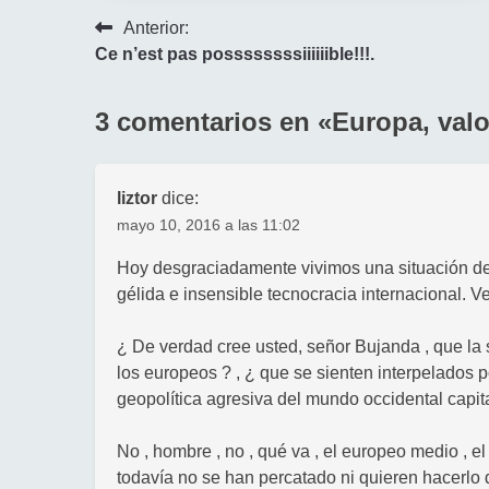
Navegación
Anterior:
Ce n’est pas possssssssiiiiiible!!!.
de
entradas
3 comentarios en «
Europa, valo
liztor
dice:
mayo 10, 2016 a las 11:02
Hoy desgraciadamente vivimos una situación de 
gélida e insensible tecnocracia internacional. Ve
¿ De verdad cree usted, señor Bujanda , que la 
los europeos ? , ¿ que se sienten interpelados p
geopolítica agresiva del mundo occidental capita
No , hombre , no , qué va , el europeo medio , e
todavía no se han percatado ni quieren hacerlo d