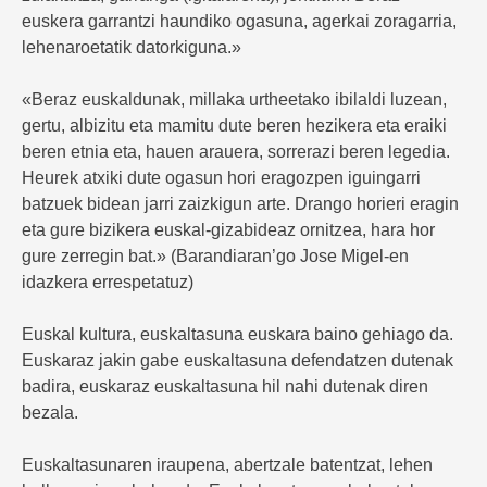
euskera garrantzi haundiko ogasuna, agerkai zoragarria,
lehenaroetatik datorkiguna.»
«Beraz euskaldunak, millaka urtheetako ibilaldi luzean,
gertu, albizitu eta mamitu dute beren hezikera eta eraiki
beren etnia eta, hauen arauera, sorrerazi beren legedia.
Heurek atxiki dute ogasun hori eragozpen iguingarri
batzuek bidean jarri zaizkigun arte. Drango horieri eragin
eta gure bizikera euskal-gizabideaz ornitzea, hara hor
gure zerregin bat.» (Barandiaran’go Jose Migel-en
idazkera errespetatuz)
Euskal kultura, euskaltasuna euskara baino gehiago da.
Euskaraz jakin gabe euskaltasuna defendatzen dutenak
badira, euskaraz euskaltasuna hil nahi dutenak diren
bezala.
Euskaltasunaren iraupena, abertzale batentzat, lehen