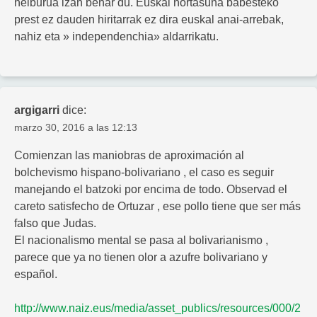
helburua izan behar du. Euskal nortasuna babesteko
prest ez dauden hiritarrak ez dira euskal anai-arrebak,
nahiz eta » independenchia» aldarrikatu.
argigarri
dice:
marzo 30, 2016 a las 12:13
Comienzan las maniobras de aproximación al
bolchevismo hispano-bolivariano , el caso es seguir
manejando el batzoki por encima de todo. Observad el
careto satisfecho de Ortuzar , ese pollo tiene que ser más
falso que Judas.
El nacionalismo mental se pasa al bolivarianismo ,
parece que ya no tienen olor a azufre bolivariano y
español.
http://www.naiz.eus/media/asset_publics/resources/000/2