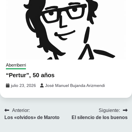
Aberriberri
“Pertur”, 50 años
julio 23, 2026
José Manuel Bujanda Arizmendi
Navegación
Anterior:
Siguiente:
Los «olvidos» de Maroto
El silencio de los buenos
de