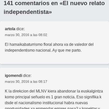
entradas
141 comentarios en «
El nuevo relato
independentista
»
artola
dice:
marzo 30, 2016 a las 08:02
El hamaikabaturrismo floral ahora va de valedor del
independentismo nacional. Ay que me parto.
igomendi
dice:
marzo 30, 2016 a las 08:17
K la direkcion del MLNV kiera abandonar la euskalgintza
komo principal señuelo es 1 gran noticia. Eso signifika k
dsde el nacionalismo institucional habra nuevas
oportunidades xa enmendar errores pasa2 y konektar y