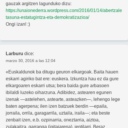
gauzak argitzen lagunduko dizu:
https://unaionederra.wordpress.com/2016/01/14/abertzale
tasuna-estatugintza-eta-demokratizazioa/
Ongi izan! :)
Larburu
dice:
marzo 30, 2016 a las 12:04
«Euskaldunok ba ditugu geuron elkargoak. Baita hauen
eskarri agiriko bat ere: euskera. Izkuntza hau ez da gure
elkargoaren eskarri utsa; bera baida gure arbasoen
ibilaldi luzeko oiharzuna. Adibidez, astearen egunen
izenak —astelehen, astearte, asteazken—, lehengo lege
baten agerpena; ilen izen batzuek berdin —epaila,
jorraila, orrila, garagarrila, uztaila, iraila—; eta beste
zenbait izen, e.b. ozpinarria, oneztarria, aiztoa,
zulakaitza, garranga (igitaiarena), jentilarri. Beraz