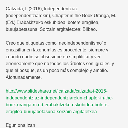
Calzada, I. (2016), Independentziaz
(independentziarekin), Chapter in the Book Uranga, M.
(Ed.) Erabakitzeko eskubidea, botere eragilea,
burujabetasuna, Sorzain argitaletxea: Bilbao.
Creo que etiquetas como ‘neoindependentismo’ o
encasillar en taxonomías es procedente, siempre y
cuando nadie se obsesione en simplificar y ver
erroneamente que no todos los árboles son iguales, y
que el bosque, es un poco más complejo y amplio.
Afortunadamente.
http://www.slideshare.net/icalzada/calzada-i-2016-
independentziaz-independentziarekin-chapter-in-the-
book-uranga-m-ed-erabakitzeko-eskubidea-botere-
eragilea-burujabetasuna-sorzain-argitaletxea
Egun ona izan