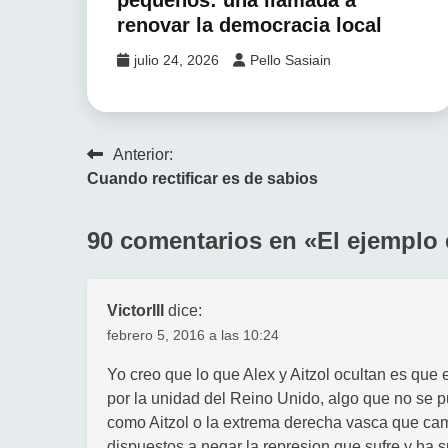
renovar la democracia local
julio 24, 2026
Pello Sasiain
Navegación
Anterior:
Cuando rectificar es de sabios
de
entradas
90 comentarios en «
El ejemplo
VictorIII
dice:
febrero 5, 2016 a las 10:24
Yo creo que lo que Alex y Aitzol ocultan es que
por la unidad del Reino Unido, algo que no se p
como Aitzol o la extrema derecha vasca que camp
dispuestos a negar la represion que sufre y ha s