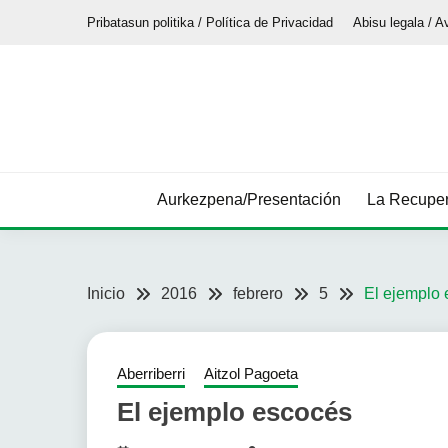
Saltar
Pribatasun politika / Política de Privacidad
Abisu legala / A
al
contenido
Aurkezpena/Presentación
La Recuper
Inicio
2016
febrero
5
El ejemplo
Aberriberri
Aitzol Pagoeta
El ejemplo escocés