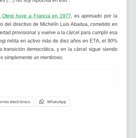
les (…) No soy hipócrita en eso”
.
e Otegi huye a Francia en 1977
, es apresado por la
o del directivo de Michelín Luis Abaitua, cometido en
ertad provisional y vuelve a la cárcel para cumplir esa
egi milita en activo más de diez años en ETA, el 90%
la transición democrática, y en la cárcel sigue siendo
es simplemente un mentiroso.
orreo electrónico
WhatsApp