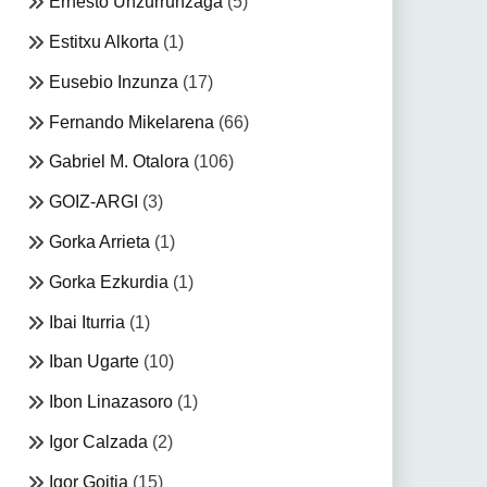
Ernesto Unzurrunzaga
(5)
Estitxu Alkorta
(1)
Eusebio Inzunza
(17)
Fernando Mikelarena
(66)
Gabriel M. Otalora
(106)
GOIZ-ARGI
(3)
Gorka Arrieta
(1)
Gorka Ezkurdia
(1)
Ibai Iturria
(1)
Iban Ugarte
(10)
Ibon Linazasoro
(1)
Igor Calzada
(2)
Igor Goitia
(15)