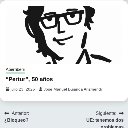
Aberriberri
“Pertur”, 50 años
julio 23, 2026
José Manuel Bujanda Arizmendi
Navegación
Anterior:
Siguiente:
¿Bloqueo?
UE: tenemos dos
de
problemas