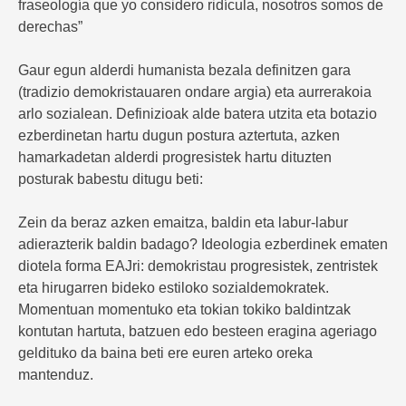
fraseología que yo considero ridícula, nosotros somos de
derechas”
Gaur egun alderdi humanista bezala definitzen gara
(tradizio demokristauaren ondare argia) eta aurrerakoia
arlo sozialean. Definizioak alde batera utzita eta botazio
ezberdinetan hartu dugun postura aztertuta, azken
hamarkadetan alderdi progresistek hartu dituzten
posturak babestu ditugu beti:
Zein da beraz azken emaitza, baldin eta labur-labur
adierazterik baldin badago? Ideologia ezberdinek ematen
diotela forma EAJri: demokristau progresistek, zentristek
eta hirugarren bideko estiloko sozialdemokratek.
Momentuan momentuko eta tokian tokiko baldintzak
kontutan hartuta, batzuen edo besteen eragina ageriago
geldituko da baina beti ere euren arteko oreka
mantenduz.