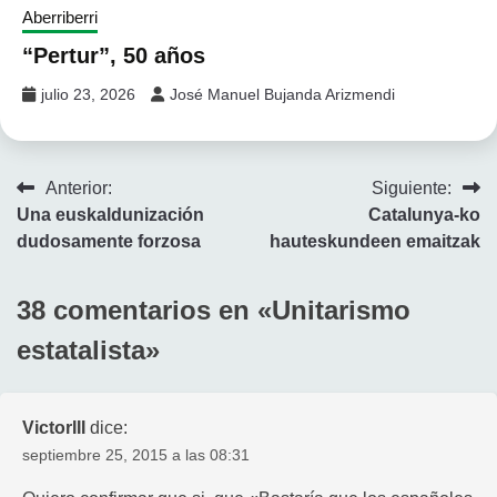
Aberriberri
“Pertur”, 50 años
julio 23, 2026
José Manuel Bujanda Arizmendi
Navegación
Anterior:
Siguiente:
Una euskaldunización
Catalunya-ko
de
dudosamente forzosa
hauteskundeen emaitzak
entradas
38 comentarios en «
Unitarismo
estatalista
»
VictorIII
dice:
septiembre 25, 2015 a las 08:31