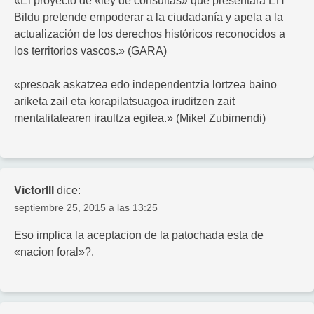
«El proyecto de «ley de consultas» que presentará EH
Bildu pretende empoderar a la ciudadanía y apela a la
actualización de los derechos históricos reconocidos a
los territorios vascos.» (GARA)
«presoak askatzea edo independentzia lortzea baino
ariketa zail eta korapilatsuagoa iruditzen zait
mentalitatearen iraultza egitea.» (Mikel Zubimendi)
VictorIII
dice:
septiembre 25, 2015 a las 13:25
Eso implica la aceptacion de la patochada esta de
«nacion foral»?.