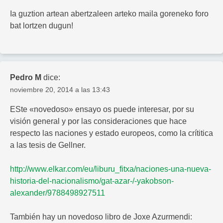
Ia guztion artean abertzaleen arteko maila goreneko foro
bat lortzen dugun!
Pedro M
dice:
noviembre 20, 2014 a las 13:43
ESte «novedoso» ensayo os puede interesar, por su
visión general y por las consideraciones que hace
respecto las naciones y estado europeos, como la crítitica
a las tesis de Gellner.
http://www.elkar.com/eu/liburu_fitxa/naciones-una-nueva-
historia-del-nacionalismo/gat-azar-/-yakobson-
alexander/9788498927511
También hay un novedoso libro de Joxe Azurmendi: