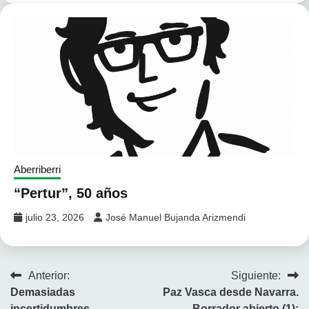
Aberriberri
“Pertur”, 50 años
julio 23, 2026
José Manuel Bujanda Arizmendi
Navegación
Anterior:
Siguiente:
Demasiadas
Paz Vasca desde Navarra.
de
incertidumbres
Borrador abierto (1):