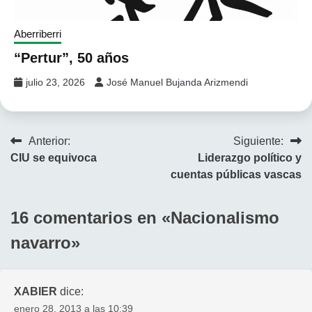
Aberriberri
“Pertur”, 50 años
julio 23, 2026
José Manuel Bujanda Arizmendi
Navegación
Anterior:
Siguiente:
CIU se equivoca
Liderazgo político y
de
cuentas públicas vascas
entradas
16 comentarios en «
Nacionalismo
navarro
»
XABIER
dice:
enero 28, 2013 a las 10:39