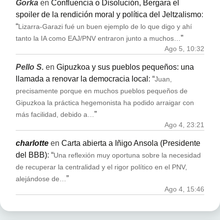
Gorka
en
Confluencia o Disolución, Bergara el
spoiler de la rendición moral y política del Jeltzalismo
:
“
Lizarra-Garazi fué un buen ejemplo de lo que digo y ahí
”
tanto la IA como EAJ/PNV entraron junto a muchos…
Ago 5, 10:32
Pello S.
en
Gipuzkoa y sus pueblos pequeños: una
llamada a renovar la democracia local
: “
Juan,
precisamente porque en muchos pueblos pequeños de
Gipuzkoa la práctica hegemonista ha podido arraigar con
”
más facilidad, debido a…
Ago 4, 23:21
charlotte
en
Carta abierta a Iñigo Ansola (Presidente
del BBB)
: “
Una reflexión muy oportuna sobre la necesidad
de recuperar la centralidad y el rigor político en el PNV,
”
alejándose de…
Ago 4, 15:46