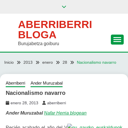
Saltar
al
contenido
ABERRIBERRI
BLOGA
Burujabetza goiburu
Inicio
2013
enero
28
Nacionalismo navarro
Aberriberri
Ander Muruzabal
Nacionalismo navarro
enero 28, 2013
aberriberri
Ander Muruzabal
Nafar Herria blogean
Recién acabado el año del V