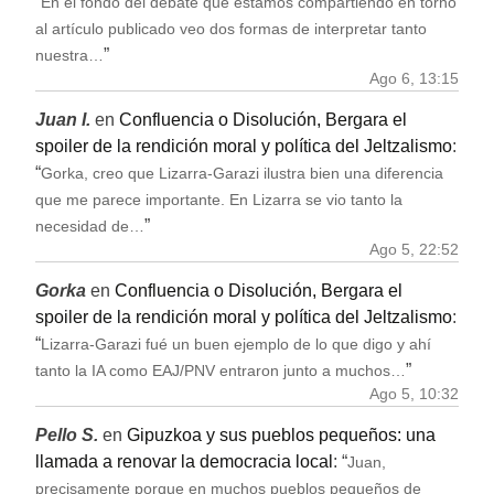
“
En el fondo del debate que estamos compartiendo en torno
al artículo publicado veo dos formas de interpretar tanto
”
nuestra…
Ago 6, 13:15
Juan I.
en
Confluencia o Disolución, Bergara el
spoiler de la rendición moral y política del Jeltzalismo
:
“
Gorka, creo que Lizarra-Garazi ilustra bien una diferencia
que me parece importante. En Lizarra se vio tanto la
”
necesidad de…
Ago 5, 22:52
Gorka
en
Confluencia o Disolución, Bergara el
spoiler de la rendición moral y política del Jeltzalismo
:
“
Lizarra-Garazi fué un buen ejemplo de lo que digo y ahí
”
tanto la IA como EAJ/PNV entraron junto a muchos…
Ago 5, 10:32
Pello S.
en
Gipuzkoa y sus pueblos pequeños: una
llamada a renovar la democracia local
: “
Juan,
precisamente porque en muchos pueblos pequeños de