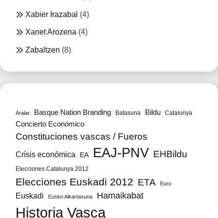
Xabier Irazabal
(4)
Xanet Arozena
(4)
Zabaltzen
(8)
Bildu
Basque Nation Branding
Batasuna
Catalunya
Aralar
Concierto Económico
Constituciones vascas / Fueros
EAJ-PNV
EHBildu
Crísis económica
EA
Elecciones Catalunya 2012
Elecciones Euskadi 2012
ETA
Euro
Hamaikabat
Euskadi
Eusko Alkartasuna
Historia Vasca