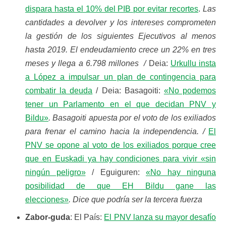
dispara hasta el 10% del PIB por evitar recortes
.
Las
cantidades a devolver y los intereses comprometen
la gestión de los siguientes Ejecutivos al menos
hasta 2019. El endeudamiento crece un 22% en tres
meses y llega a 6.798 millones /
Deia:
Urkullu insta
a López a impulsar un plan de contingencia para
combatir la deuda
/ Deia: Basagoiti:
«No podemos
tener un Parlamento en el que decidan PNV y
Bildu»
. Basagoiti apuesta por el voto de los exiliados
para frenar el camino hacia la independencia. /
El
PNV se opone al voto de los exiliados porque cree
que en Euskadi ya hay condiciones para vivir «sin
ningún peligro»
/ Eguiguren:
«No hay ninguna
posibilidad de que EH Bildu gane las
elecciones»
. Dice que podría ser la tercera fuerza
Zabor-guda
: El País:
El PNV lanza su mayor desafío