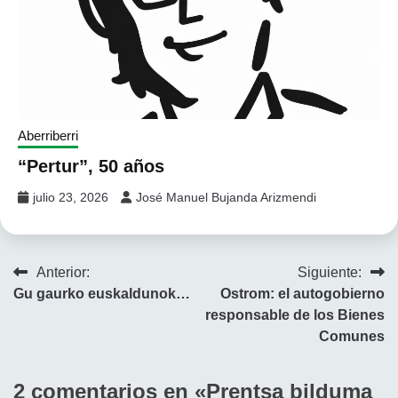
Aberriberri
“Pertur”, 50 años
julio 23, 2026
José Manuel Bujanda Arizmendi
Navegación
Anterior:
Siguiente:
Gu gaurko euskaldunok…
Ostrom: el autogobierno
de
responsable de los Bienes
entradas
Comunes
2 comentarios en «
Prentsa bilduma