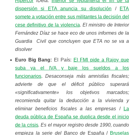
Hipercor
/Deia:
Interior se replantería el fin de la
dispersión si ETA anuncia su disolución
/
ETA
somete a votación entre sus militantes la decisión del
cese definitivo de la violencia
. El ministro de Interior
Fernández Díaz se hace eco de unos informes de la
Guardia Civil que concluyen que ETA no se va a
disolver
Euro Big Bang:
El País:
El FMI pide a Rajoy que
suba ya el IVA y baje los sueldos a los
funcionarios
.
Desaconseja más amnistías fiscales;
advierte de que el déficit público superará
«significativamente» los objetivos marcados;
recomienda quitar la deducción a la vivienda y
eliminar beneficios fiscales a las empresas
/
La
deuda pública de España se duplica desde el inicio
de la crisis
. Es el mayor registro desde 1990, cuando
empieza la serie del Banco de
España /
Bruselas