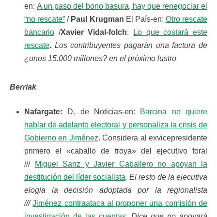
en:
A un paso del bono basura, hay que renegociar el
“no rescate”
/
Paul Krugman
El País-en:
Otro rescate
bancario
/
Xavier Vidal-folch
:
Lo que costará este
rescate
.
Los contribuyentes pagarán una factura de
¿unos 15.000 millones? en el próximo lustro
Berriak
Nafargate:
D. de Noticias-en:
Barcina no quiere
hablar de adelanto electoral y personaliza la crisis de
Gobierno en Jiménez
. Considera al exvicepresidente
primero el «caballo de troya» del ejecutivo foral
///
Miguel Sanz y Javier Caballero no apoyan la
destitución del líder socialista
. El resto de la ejecutiva
elogia la decisión adoptada por la regionalista
///
Jiménez contraataca al proponer una comisión de
investigación de las cuentas
.
Dice que no apoyará