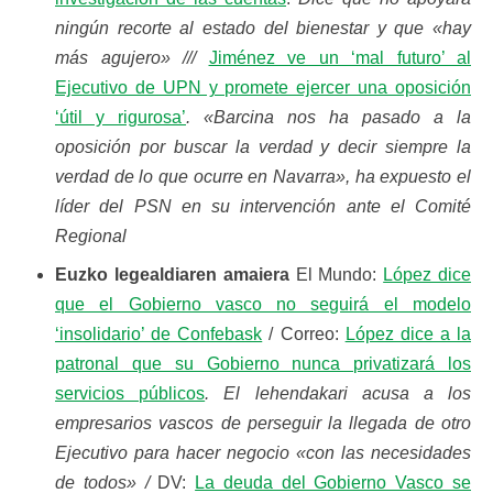
ningún recorte al estado del bienestar y que «hay
más agujero» ///
Jiménez ve un ‘mal futuro’ al
Ejecutivo de UPN y promete ejercer una oposición
‘útil y rigurosa’
. «Barcina nos ha pasado a la
oposición por buscar la verdad y decir siempre la
verdad de lo que ocurre en Navarra», ha expuesto el
líder del PSN en su intervención ante el Comité
Regional
Euzko legealdiaren amaiera
El Mundo:
López dice
que el Gobierno vasco no seguirá el modelo
‘insolidario’ de Confebask
/ Correo:
López dice a la
patronal que su Gobierno nunca privatizará los
servicios públicos
. El lehendakari acusa a los
empresarios vascos de perseguir la llegada de otro
Ejecutivo para hacer negocio «con las necesidades
de todos» /
DV:
La deuda del Gobierno Vasco se