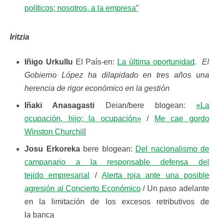
políticos; nosotros, a la empresa”
Iritzia
Iñigo Urkullu
El País-en:
La última oportunidad
. El
Gobierno López ha dilapidado en tres años una
herencia de rigor económico en la gestión
Iñaki Anasagasti
Deian/bere blogean:
«La
ocupación, hijo; la ocupación»
/
Me cae gordo
Winston Churchill
Josu Erkoreka
bere blogean:
Del nacionalismo de
campanario a la responsable defensa del
tejido empresarial
/
Alerta roja ante una posible
agresión al Concierto Económico
/ Un paso adelante
en la limitación de los excesos retributivos de
la banca