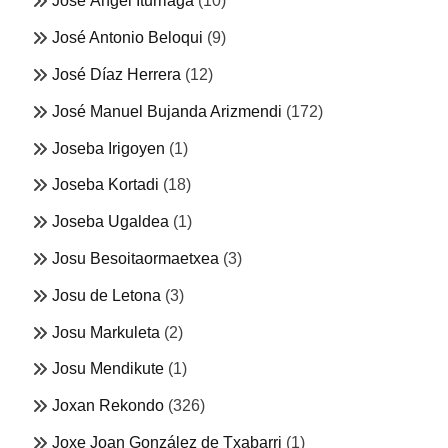
Jose Ángel Iturriaga
(10)
José Antonio Beloqui
(9)
José Díaz Herrera
(12)
José Manuel Bujanda Arizmendi
(172)
Joseba Irigoyen
(1)
Joseba Kortadi
(18)
Joseba Ugaldea
(1)
Josu Besoitaormaetxea
(3)
Josu de Letona
(3)
Josu Markuleta
(2)
Josu Mendikute
(1)
Joxan Rekondo
(326)
Joxe Joan González de Txabarri
(1)