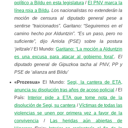
político a Bildu en esta legislatura
/
El PNV marca la
línea roja a Bildu
. Los nacionalistas no extenderán la
moción de censura al diputado general pese a
sentirse “traicionados”. Garitano: “Seguiremos en el
camino hecho por Alduntzin”. “Es un paso, pero no
suficiente”, dijo Arriola (PSE) sobre la postura
‘jeltzale’/
El Mundo:
Garitano:
‘
La moción a Alduntzin
es una excusa para atacar al gobierno foral’
.
El
diputado general de Gipuzkoa tacha al PNV, PP y
PSE de ‘alianza anti Bildu’
«Prozesua»
El Mundo:
Segi, la cantera de ETA,
anuncia su disolución tras años de acoso policial
/ El
País:
Interior pide a ETA que tome nota de la
disolución de Segi, su cantera
/
Víctimas de todas las
violencias se unen por primera vez a favor de la
convivencia
/
Las heridas aún abiertas de