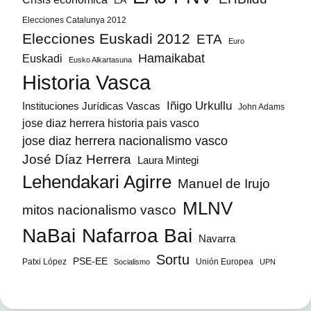
EA
Elecciones Catalunya 2012
Elecciones Euskadi 2012
ETA
Euro
Hamaikabat
Euskadi
Eusko Alkartasuna
Historia Vasca
Iñigo Urkullu
Instituciones Jurídicas Vascas
John Adams
jose diaz herrera historia pais vasco
jose diaz herrera nacionalismo vasco
José Díaz Herrera
Laura Mintegi
Lehendakari Agirre
Manuel de Irujo
MLNV
mitos nacionalismo vasco
NaBai
Nafarroa Bai
Navarra
Sortu
PSE-EE
Patxi López
Unión Europea
Socialismo
UPN