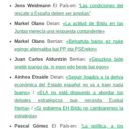
Jens Weidmann
El País-en:
“Las condiciones del
rescate a España deben ser amplias”
Markel Olano
Deian:
«La actitud de Bildu en las
Juntas merecía una respuesta contundente»
Markel Olano
Berrian:
«Behartuta baino ez nuke
egingo alternatiba bat PP eta PSErekin»
Juan Carlos Alduntzin
Berrian:
«Gipuzkoa bide
onetik joango da, ni egon edo beste bat egon»
Ainhoa Etxaide
Deian:
«Seguir ligados a la deriva
económica del Estado español no va a traer nada
bueno»
/
«ELA no está dispuesto a abordar los
debates estratégicos que necesita Euskal
Herria»
/
«Si gobierna EH Bildu no cambiaremos la
estrategia»
Pascal Gómez
El País-en:
“La política, a los