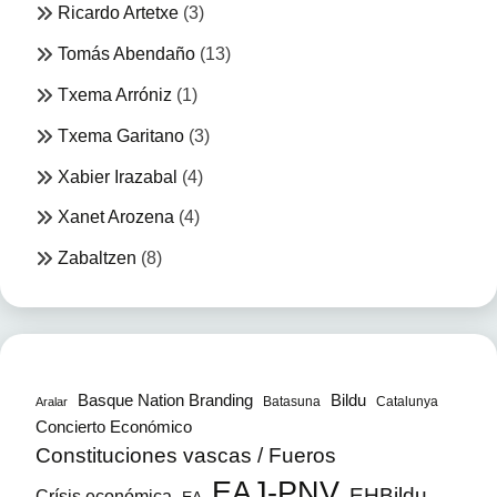
Ricardo Artetxe
(3)
Tomás Abendaño
(13)
Txema Arróniz
(1)
Txema Garitano
(3)
Xabier Irazabal
(4)
Xanet Arozena
(4)
Zabaltzen
(8)
Bildu
Basque Nation Branding
Batasuna
Catalunya
Aralar
Concierto Económico
Constituciones vascas / Fueros
EAJ-PNV
EHBildu
Crísis económica