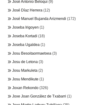
José Antonio Beloqui
(9)
José Díaz Herrera
(12)
José Manuel Bujanda Arizmendi
(172)
Joseba Irigoyen
(1)
Joseba Kortadi
(18)
Joseba Ugaldea
(1)
Josu Besoitaormaetxea
(3)
Josu de Letona
(3)
Josu Markuleta
(2)
Josu Mendikute
(1)
Joxan Rekondo
(326)
Joxe Joan González de Txabarri
(1)
Joxe Martin Larburu Zubillaga
(25)