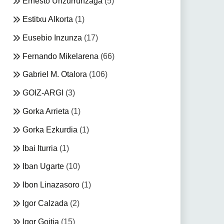
Ernesto Unzurrunzaga
(5)
Estitxu Alkorta
(1)
Eusebio Inzunza
(17)
Fernando Mikelarena
(66)
Gabriel M. Otalora
(106)
GOIZ-ARGI
(3)
Gorka Arrieta
(1)
Gorka Ezkurdia
(1)
Ibai Iturria
(1)
Iban Ugarte
(10)
Ibon Linazasoro
(1)
Igor Calzada
(2)
Igor Goitia
(15)