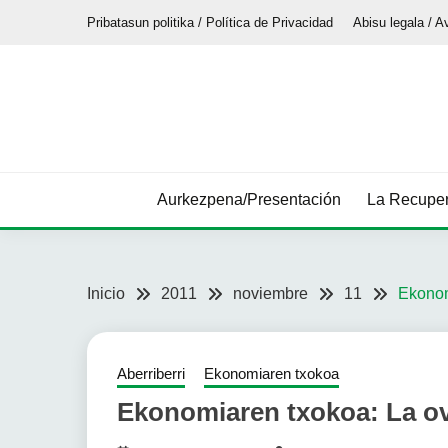
Saltar
Pribatasun politika / Política de Privacidad
Abisu legala / A
al
contenido
Aurkezpena/Presentación
La Recuper
Inicio
2011
noviembre
11
Ekonom
Aberriberri
Ekonomiaren txokoa
Ekonomiaren txokoa: La ove