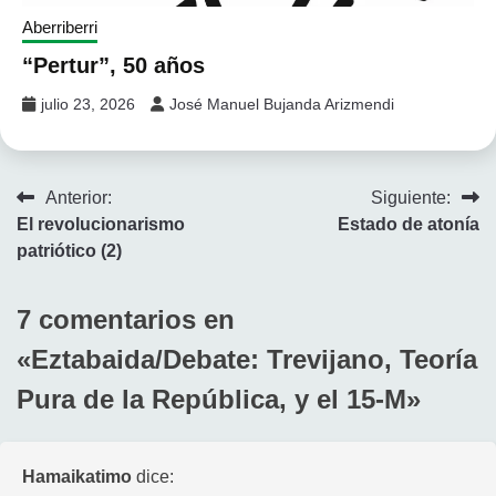
Aberriberri
“Pertur”, 50 años
julio 23, 2026
José Manuel Bujanda Arizmendi
Navegación
Anterior:
Siguiente:
El revolucionarismo
Estado de atonía
de
patriótico (2)
entradas
7 comentarios en
«
Eztabaida/Debate: Trevijano, Teoría
Pura de la República, y el 15-M
»
Hamaikatimo
dice: