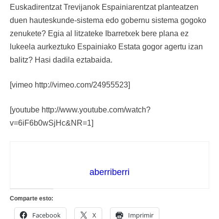
Euskadirentzat Trevijanok Espainiarentzat planteatzen
duen hauteskunde-sistema edo gobernu sistema gogoko
zenukete? Egia al litzateke Ibarretxek bere plana ez
lukeela aurkeztuko Espainiako Estata gogor agertu izan
balitz? Hasi dadila eztabaida.
[vimeo http://vimeo.com/24955523]
[youtube http://www.youtube.com/watch?
v=6iF6b0wSjHc&NR=1]
aberriberri
Comparte esto:
Facebook
X
Imprimir