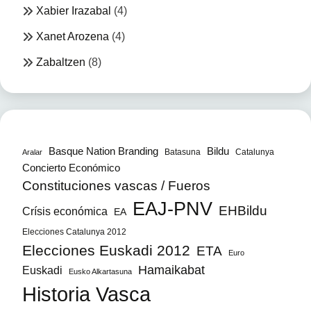
Xabier Irazabal
(4)
Xanet Arozena
(4)
Zabaltzen
(8)
Bildu
Basque Nation Branding
Batasuna
Catalunya
Aralar
Concierto Económico
Constituciones vascas / Fueros
EAJ-PNV
EHBildu
Crísis económica
EA
Elecciones Catalunya 2012
Elecciones Euskadi 2012
ETA
Euro
Hamaikabat
Euskadi
Eusko Alkartasuna
Historia Vasca