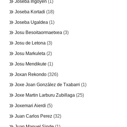
Joseba Irigoyen
(1)
Joseba Kortadi
(18)
Joseba Ugaldea
(1)
Josu Besoitaormaetxea
(3)
Josu de Letona
(3)
Josu Markuleta
(2)
Josu Mendikute
(1)
Joxan Rekondo
(326)
Joxe Joan González de Txabarri
(1)
Joxe Martin Larburu Zubillaga
(25)
Joxemari Aierdi
(5)
Juan Carlos Perez
(32)
Juan Manuel Sinde
(1)