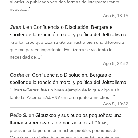
al artículo publicado veo dos formas de interpretar tanto
”
nuestra…
Ago 6, 13:15
Juan I.
en
Confluencia o Disolución, Bergara el
spoiler de la rendición moral y política del Jeltzalismo
:
“
Gorka, creo que Lizarra-Garazi ilustra bien una diferencia
que me parece importante. En Lizarra se vio tanto la
”
necesidad de…
Ago 5, 22:52
Gorka
en
Confluencia o Disolución, Bergara el
spoiler de la rendición moral y política del Jeltzalismo
:
“
Lizarra-Garazi fué un buen ejemplo de lo que digo y ahí
”
tanto la IA como EAJ/PNV entraron junto a muchos…
Ago 5, 10:32
Pello S.
en
Gipuzkoa y sus pueblos pequeños: una
llamada a renovar la democracia local
: “
Juan,
precisamente porque en muchos pueblos pequeños de
Gipuzkoa la práctica hegemonista ha podido arraigar con