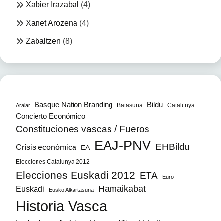
Xabier Irazabal
(4)
Xanet Arozena
(4)
Zabaltzen
(8)
Bildu
Basque Nation Branding
Batasuna
Catalunya
Aralar
Concierto Económico
Constituciones vascas / Fueros
EAJ-PNV
EHBildu
Crísis económica
EA
Elecciones Catalunya 2012
Elecciones Euskadi 2012
ETA
Euro
Hamaikabat
Euskadi
Eusko Alkartasuna
Historia Vasca