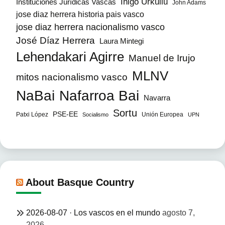
Iñigo Urkullu
Instituciones Jurídicas Vascas
John Adams
jose diaz herrera historia pais vasco
jose diaz herrera nacionalismo vasco
José Díaz Herrera
Laura Mintegi
Lehendakari Agirre
Manuel de Irujo
MLNV
mitos nacionalismo vasco
NaBai
Nafarroa Bai
Navarra
Sortu
PSE-EE
Patxi López
Unión Europea
Socialismo
UPN
About Basque Country
2026-08-07 · Los vascos en el mundo
agosto 7,
2026