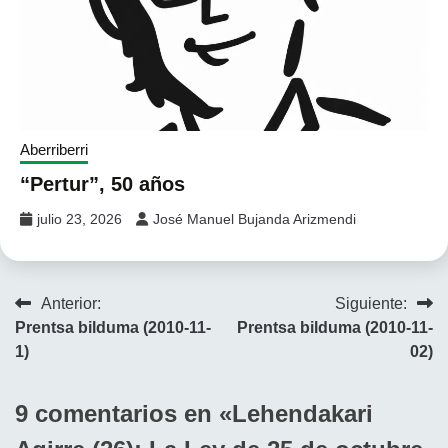
Aberriberri
“Pertur”, 50 años
julio 23, 2026
José Manuel Bujanda Arizmendi
Navegación
Anterior:
Siguiente:
Prentsa bilduma (2010-11-
Prentsa bilduma (2010-11-
de
1)
02)
entradas
9 comentarios en «
Lehendakari