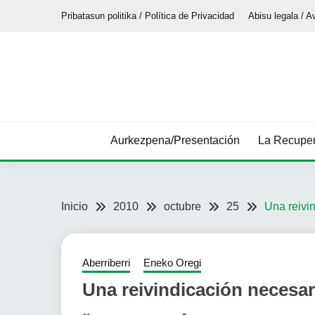
Saltar
Pribatasun politika / Política de Privacidad
Abisu legala / A
al
contenido
Aurkezpena/Presentación
La Recuper
Inicio
2010
octubre
25
Una reivi
Aberriberri
Eneko Oregi
Una reivindicación necesar