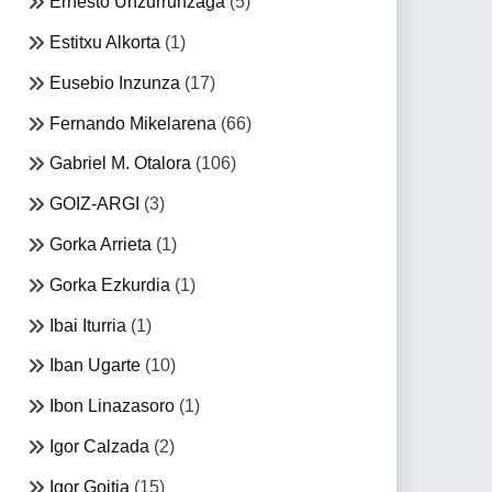
Ernesto Unzurrunzaga
(5)
Estitxu Alkorta
(1)
Eusebio Inzunza
(17)
Fernando Mikelarena
(66)
Gabriel M. Otalora
(106)
GOIZ-ARGI
(3)
Gorka Arrieta
(1)
Gorka Ezkurdia
(1)
Ibai Iturria
(1)
Iban Ugarte
(10)
Ibon Linazasoro
(1)
Igor Calzada
(2)
Igor Goitia
(15)