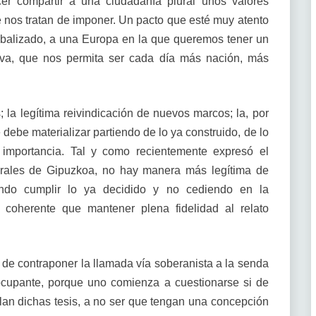
cer compartir a una ciudadanía plural unos valores
e nos tratan de imponer. Un pacto que esté muy atento
balizado, a una Europa en la que queremos tener un
tiva, que nos permita ser cada día más nación, más
 la legítima reivindicación de nuevos marcos; la, por
ebe materializar partiendo de lo ya construido, de lo
 importancia. Tal y como recientemente expresó el
rales de Gipuzkoa, no hay manera más legítima de
iendo cumplir lo ya decidido y no cediendo en la
 coherente que mantener plena fidelidad al relato
 de contraponer la llamada vía soberanista a la senda
ocupante, porque uno comienza a cuestionarse si de
an dichas tesis, a no ser que tengan una concepción