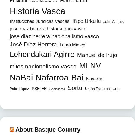
Hamaikabat
Euskadi
Eusko Alkartasuna
Historia Vasca
Iñigo Urkullu
Instituciones Jurídicas Vascas
John Adams
jose diaz herrera historia pais vasco
jose diaz herrera nacionalismo vasco
José Díaz Herrera
Laura Mintegi
Lehendakari Agirre
Manuel de Irujo
MLNV
mitos nacionalismo vasco
NaBai
Nafarroa Bai
Navarra
Sortu
PSE-EE
Patxi López
Unión Europea
Socialismo
UPN
About Basque Country