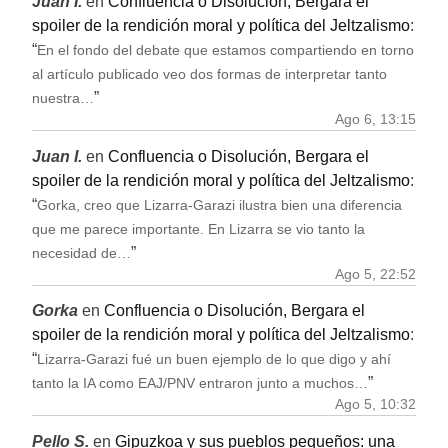
Juan I.
en
Confluencia o Disolución, Bergara el
spoiler de la rendición moral y política del Jeltzalismo
:
“
En el fondo del debate que estamos compartiendo en torno
al artículo publicado veo dos formas de interpretar tanto
”
nuestra…
Ago 6, 13:15
Juan I.
en
Confluencia o Disolución, Bergara el
spoiler de la rendición moral y política del Jeltzalismo
:
“
Gorka, creo que Lizarra-Garazi ilustra bien una diferencia
que me parece importante. En Lizarra se vio tanto la
”
necesidad de…
Ago 5, 22:52
Gorka
en
Confluencia o Disolución, Bergara el
spoiler de la rendición moral y política del Jeltzalismo
:
“
Lizarra-Garazi fué un buen ejemplo de lo que digo y ahí
”
tanto la IA como EAJ/PNV entraron junto a muchos…
Ago 5, 10:32
Pello S.
en
Gipuzkoa y sus pueblos pequeños: una