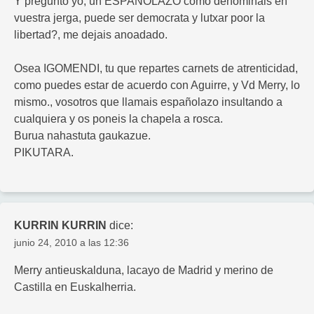
Y pregunto yo, un ESPAÑOLAZO como denominais en
vuestra jerga, puede ser democrata y lutxar poor la
libertad?, me dejais anoadado.
Osea IGOMENDI, tu que repartes carnets de atrenticidad,
como puedes estar de acuerdo con Aguirre, y Vd Merry, lo
mismo., vosotros que llamais españolazo insultando a
cualquiera y os poneis la chapela a rosca.
Burua nahastuta gaukazue.
PIKUTARA.
KURRIN KURRIN
dice:
junio 24, 2010 a las 12:36
Merry antieuskalduna, lacayo de Madrid y merino de
Castilla en Euskalherria.