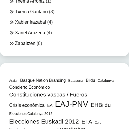
Txema Arróniz
(1)
Txema Garitano
(3)
Xabier Irazabal
(4)
Xanet Arozena
(4)
Zabaltzen
(8)
Bildu
Basque Nation Branding
Batasuna
Catalunya
Aralar
Concierto Económico
Constituciones vascas / Fueros
EAJ-PNV
EHBildu
Crísis económica
EA
Elecciones Catalunya 2012
Elecciones Euskadi 2012
ETA
Euro