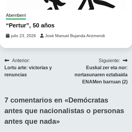
Aberriberri
“Pertur”, 50 años
julio 23, 2026
José Manuel Bujanda Arizmendi
Navegación
Anterior:
Siguiente:
Lortu arte: victorias y
Euskal zer eta nor:
de
renuncias
nortasunaren eztabaida
entradas
ENAMen barruan (2)
7 comentarios en «
Demócratas
antes que nacionalistas o personas
antes que nada
»