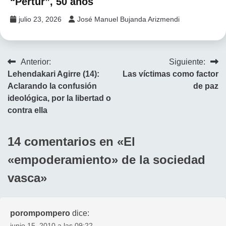
“Pertur”, 50 años
julio 23, 2026
José Manuel Bujanda Arizmendi
Navegación
Anterior:
Siguiente:
Lehendakari Agirre (14):
Las víctimas como factor
de
Aclarando la confusión
de paz
entradas
ideológica, por la libertad o
contra ella
14 comentarios en «
El
«empoderamiento» de la sociedad
vasca
»
porompompero
dice:
junio 15, 2010 a las 09:22