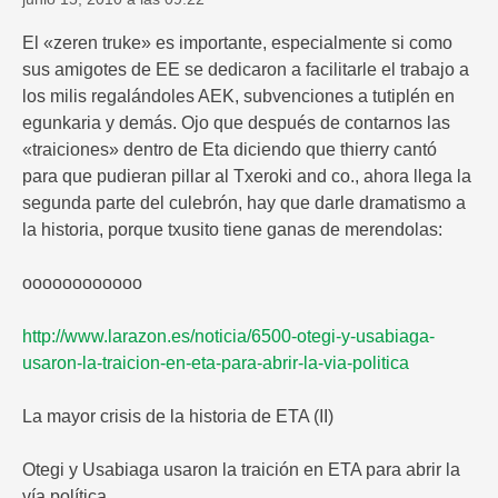
El «zeren truke» es importante, especialmente si como
sus amigotes de EE se dedicaron a facilitarle el trabajo a
los milis regalándoles AEK, subvenciones a tutiplén en
egunkaria y demás. Ojo que después de contarnos las
«traiciones» dentro de Eta diciendo que thierry cantó
para que pudieran pillar al Txeroki and co., ahora llega la
segunda parte del culebrón, hay que darle dramatismo a
la historia, porque txusito tiene ganas de merendolas:
oooooooooooo
http://www.larazon.es/noticia/6500-otegi-y-usabiaga-
usaron-la-traicion-en-eta-para-abrir-la-via-politica
La mayor crisis de la historia de ETA (II)
Otegi y Usabiaga usaron la traición en ETA para abrir la
vía política