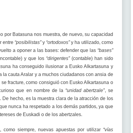
o por Batasuna nos muestra, de nuevo, su capacidad
r entre
“posibilistas”
y
“ortodoxos”
y ha utilizado, como
 vuelto a oponer a las bases: defender que las
“bases”
(incontable) y que los
“dirigentes”
(contable) han sido
atasuna ha conseguido ilusionar a Eusko Alkartasuna y
 a la cauta Aralar y a muchos ciudadanos con ansia de
se fracture, como consiguió con Eusko Alkartasuna o
curioso que en nombre de la
“unidad abertzale”
, se
 De hecho, es la muestra clara de la atracción de los
ue nunca ha respetado a los demás partidos, ya que
intereses de Euskadi o de los abertzales.
 como siempre, nuevas apuestas por utilizar
“vías