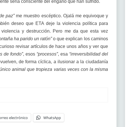
gente sería consciente del engaño que han sufrido.
de paz”
me muestro escéptico. Ojalá me equivoque y
mbién deseo que ETA deje la violencia política para
 violencia y destrucción. Pero me da que esta vez
ontaña ha parido un ratón”
o que explican los caminos
 curioso revisar artículos de hace unos años y ver que
s de fondo”
, esos
“procesos”
, esa
“irreversibilidad del
uelven, de forma cíclica, a ilusionar a la ciudadanía
 único animal que tropieza varias veces con la misma
orreo electrónico
WhatsApp