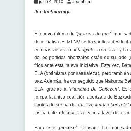
junio 4, 2010
aberriberri
Jon Inchaurraga
El nuevo intento de
“proceso de paz”
impulsad
de iniciativa. El MLNV se ha vuelto a desdobla
en otras veces, lo
“intangible”
a su favor y ha
de los partidos abertzales están de su lado 
fríos ante esta nueva iniciativa. Esta vez, B
ELA (optimistas por naturaleza), pero también
paz. Además, ha conseguido que Nafarroa Bai 
ELA, gracias a
“Hamaika Bil Gaitezen”
. Es 
rompa la única coalición abertzale de Euzkadi.
cantos de sirena de una
“izquierda abertzale”
q
los ha utilizado a su favor y no a favor de los 
Para este
“proceso”
Batasuna ha impulsado,