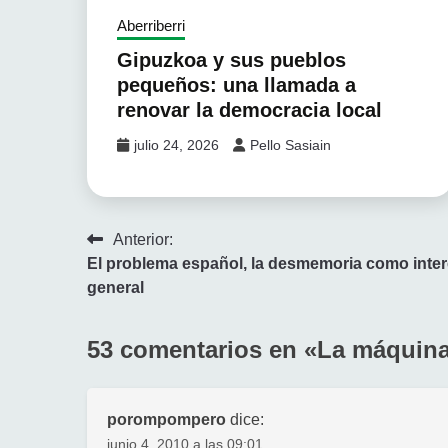
Aberriberri
Gipuzkoa y sus pueblos
pequeños: una llamada a
renovar la democracia local
julio 24, 2026
Pello Sasiain
Navegación
Anterior:
El problema español, la desmemoria como inte
de
general
entradas
53 comentarios en «
La máquina
porompompero
dice:
junio 4, 2010 a las 09:01