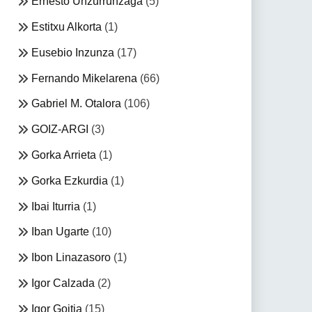
Ernesto Unzurrunzaga
(5)
Estitxu Alkorta
(1)
Eusebio Inzunza
(17)
Fernando Mikelarena
(66)
Gabriel M. Otalora
(106)
GOIZ-ARGI
(3)
Gorka Arrieta
(1)
Gorka Ezkurdia
(1)
Ibai Iturria
(1)
Iban Ugarte
(10)
Ibon Linazasoro
(1)
Igor Calzada
(2)
Igor Goitia
(15)