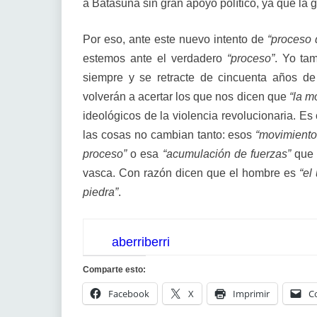
a Batasuna sin gran apoyo político, ya que la 
Por eso, ante este nuevo intento de
“proceso 
estemos ante el verdadero
“proceso”
. Yo ta
siempre y se retracte de cincuenta años de
volverán a acertar los que nos dicen que
“la m
ideológicos de la violencia revolucionaria. Es
las cosas no cambian tanto: esos
“movimiento
proceso”
o esa
“acumulación de fuerzas”
que v
vasca. Con razón dicen que el hombre es
“el
piedra”
.
aberriberri
Comparte esto:
Facebook
X
Imprimir
C