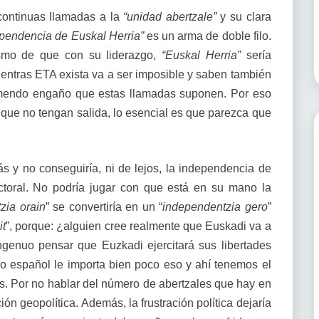
ontinuas llamadas a la
“unidad abertzale”
y su clara
pendencia de Euskal Herria”
es un arma de doble filo.
smo de que con su liderazgo,
“Euskal Herria”
sería
entras ETA exista va a ser imposible y saben también
remendo engaño que estas llamadas suponen. Por eso
nque no tengan salida, lo esencial es que parezca que
ás y no conseguiría, ni de lejos, la independencia de
lectoral. No podría jugar con que está en su mano la
zia orain
” se convertiría en un “
independentzia gero
”
it
”, porque: ¿alguien cree realmente que Euskadi va a
genuo pensar que Euzkadi ejercitará sus libertades
do español le importa bien poco eso y ahí tenemos el
és. Por no hablar del número de abertzales que hay en
ión geopolítica. Además, la frustración política dejaría