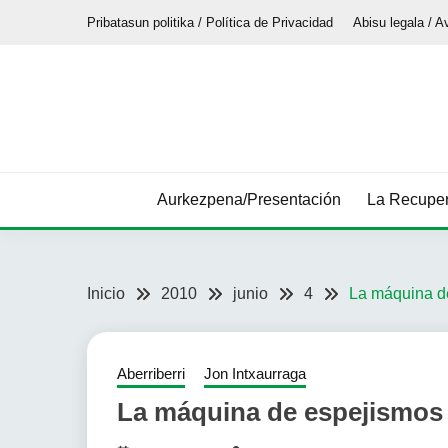
Saltar
Pribatasun politika / Política de Privacidad
Abisu legala / A
al
contenido
Aurkezpena/Presentación
La Recuper
Inicio
2010
junio
4
La máquina d
Aberriberri
Jon Intxaurraga
La máquina de espejismos