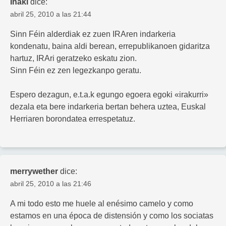
Iñaki
dice:
abril 25, 2010 a las 21:44
Sinn Féin alderdiak ez zuen IRAren indarkeria
kondenatu, baina aldi berean, errepublikanoen gidaritza
hartuz, IRAri geratzeko eskatu zion.
Sinn Féin ez zen legezkanpo geratu.
Espero dezagun, e.t.a.k egungo egoera egoki «irakurri»
dezala eta bere indarkeria bertan behera uztea, Euskal
Herriaren borondatea errespetatuz.
merrywether
dice:
abril 25, 2010 a las 21:46
A mi todo esto me huele al enésimo camelo y como
estamos en una época de distensión y como los sociatas