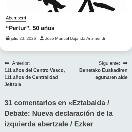
Aberriberri
“Pertur”, 50 años
julio 23, 2026
José Manuel Bujanda Arizmendi
Navegación
Anterior:
Siguiente:
111 años del Centro Vasco,
Benetako Euskadiren
de
111 años de Centralidad
egunaren alde
entradas
Jeltzale
31 comentarios en «
Eztabaida /
Debate: Nueva declaración de la
izquierda abertzale / Ezker