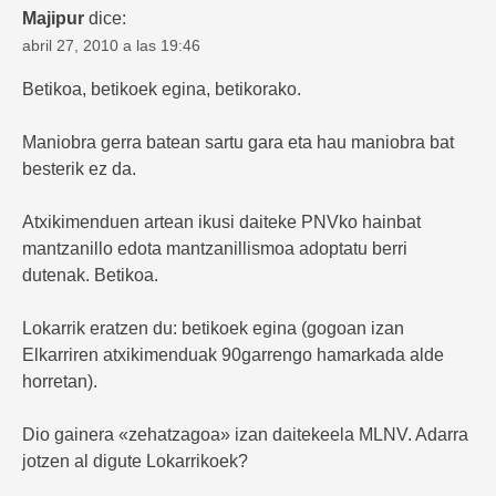
Majipur
dice:
abril 27, 2010 a las 19:46
Betikoa, betikoek egina, betikorako.
Maniobra gerra batean sartu gara eta hau maniobra bat
besterik ez da.
Atxikimenduen artean ikusi daiteke PNVko hainbat
mantzanillo edota mantzanillismoa adoptatu berri
dutenak. Betikoa.
Lokarrik eratzen du: betikoek egina (gogoan izan
Elkarriren atxikimenduak 90garrengo hamarkada alde
horretan).
Dio gainera «zehatzagoa» izan daitekeela MLNV. Adarra
jotzen al digute Lokarrikoek?