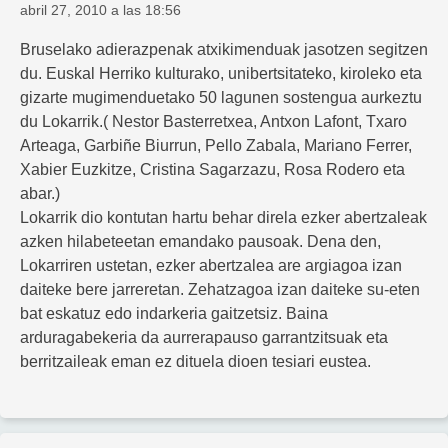
abril 27, 2010 a las 18:56
Bruselako adierazpenak atxikimenduak jasotzen segitzen
du. Euskal Herriko kulturako, unibertsitateko, kiroleko eta
gizarte mugimenduetako 50 lagunen sostengua aurkeztu
du Lokarrik.( Nestor Basterretxea, Antxon Lafont, Txaro
Arteaga, Garbiñe Biurrun, Pello Zabala, Mariano Ferrer,
Xabier Euzkitze, Cristina Sagarzazu, Rosa Rodero eta
abar.)
Lokarrik dio kontutan hartu behar direla ezker abertzaleak
azken hilabeteetan emandako pausoak. Dena den,
Lokarriren ustetan, ezker abertzalea are argiagoa izan
daiteke bere jarreretan. Zehatzagoa izan daiteke su-eten
bat eskatuz edo indarkeria gaitzetsiz. Baina
arduragabekeria da aurrerapauso garrantzitsuak eta
berritzaileak eman ez dituela dioen tesiari eustea.