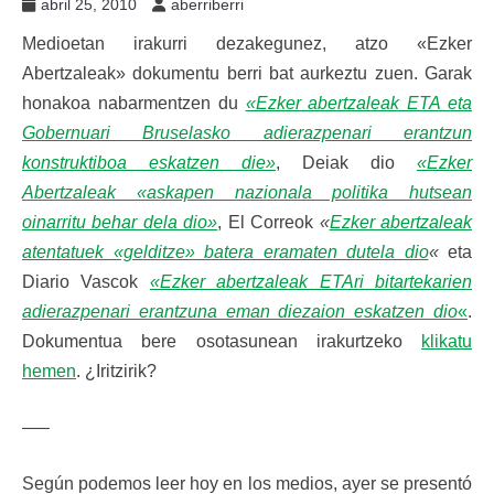
abril 25, 2010
aberriberri
Medioetan irakurri dezakegunez, atzo «Ezker
Abertzaleak» dokumentu berri bat aurkeztu zuen. Garak
honakoa nabarmentzen du
«Ezker abertzaleak ETA eta
Gobernuari Bruselasko adierazpenari erantzun
konstruktiboa eskatzen die»
, Deiak dio
«Ezker
Abertzaleak «askapen nazionala politika hutsean
oinarritu behar dela dio»
, El Correok
«
Ezker abertzaleak
atentatuek «gelditze» batera eramaten dutela dio
«
eta
Diario Vascok
«Ezker abertzaleak ETAri bitartekarien
adierazpenari erantzuna eman diezaion eskatzen dio
«
.
Dokumentua bere osotasunean irakurtzeko
klikatu
hemen
. ¿Iritzirik?
—–
Según podemos leer hoy en los medios, ayer se presentó