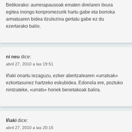
Betikorako: aurrerapausoak ematen direlaren itxura
egitea inongo konpromezurik hartu gabe eta borroka
armatuaren bidea itzulezina gertatu gabe ez du
ezertarako balio.
ni neu
dice:
abril 27, 2010 a las 19:51
Iñaki onartu iezaguzu, ezker abertzalearen «urratsak»
ezkortasunez hartzeko eskubidea. Edonola ere, poztuko
nintzateke, «urrats» horiek benetakoak balira.
Iñaki
dice:
abril 27, 2010 a las 20:15