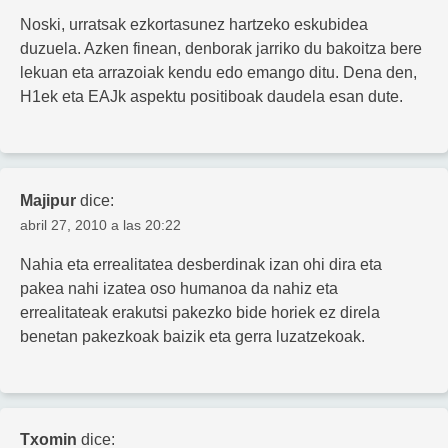
Noski, urratsak ezkortasunez hartzeko eskubidea
duzuela. Azken finean, denborak jarriko du bakoitza bere
lekuan eta arrazoiak kendu edo emango ditu. Dena den,
H1ek eta EAJk aspektu positiboak daudela esan dute.
Majipur
dice:
abril 27, 2010 a las 20:22
Nahia eta errealitatea desberdinak izan ohi dira eta
pakea nahi izatea oso humanoa da nahiz eta
errealitateak erakutsi pakezko bide horiek ez direla
benetan pakezkoak baizik eta gerra luzatzekoak.
Txomin
dice: