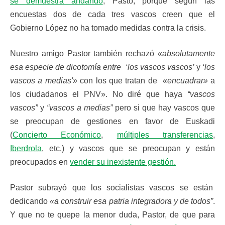
se demuestra andando
, Pasto, porque según las
encuestas dos de cada tres vascos creen que el
Gobierno López no ha tomado medidas contra la crisis.
Nuestro amigo Pastor también rechazó
«absolutamente
esa especie de dicotomía entre ‘los vascos vascos’
y
‘los
vascos a medias'»
con los que tratan de
«encuadrar»
a
los ciudadanos el PNV». No diré que haya
“vascos
vascos”
y
“vascos a medias”
pero si que hay vascos que
se preocupan de gestiones en favor de Euskadi
(
Concierto Económico
,
múltiples transferencias
,
Iberdrola
, etc.) y vascos que se preocupan y están
preocupados en
vender su inexistente gestión.
Pastor subrayó que los socialistas vascos se están
dedicando
«a construir esa patria integradora y de todos”
.
Y que no te quepe la menor duda, Pastor, de que para