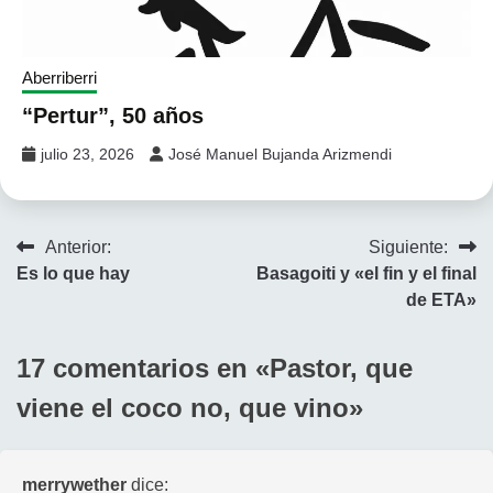
Aberriberri
“Pertur”, 50 años
julio 23, 2026
José Manuel Bujanda Arizmendi
Navegación
Anterior:
Siguiente:
Es lo que hay
Basagoiti y «el fin y el final
de
de ETA»
entradas
17 comentarios en «
Pastor, que
viene el coco no, que vino
»
merrywether
dice: