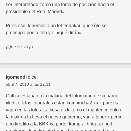
ser interpretado como una toma de posición hacia el
presidente del Real Madrid»
Pues eso: tenemos a un lehendakari que sólo se
preocupa por la foto y el «qué dirán».
¡Que se vaya!
igomendi
dice:
abril 7, 2010 a las 12:31
Galtza, estaba en la makina del fotomaton de su barrio,
xk dice k los fotografos estan kompincha2 xa k parezka
vago en las fotos. La kosa es k komo el mantenimiento d
la makina la lleva el nuevo gobierno, van a tener k pedir
otro kredito a la BBK xa poder komprar tinta. xo no t
preokupes k en kuanto Lopez haya terminado d hacer