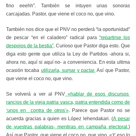
fino eeehh”. También se intuyen unas sonoras
carcajadas. Pastor, que viene el coco no, que vino.
También nos dice que el PNV no perderá “la oportunidad”
de pescar “en el caladero” radical para
“repartirse los
despojos de la bestia”
. Curioso que Pastor diga esto. Que
diga esto gente que utiliza la Ley de Partidos -ahora si,
ahora no, aquí si aquí no- a conveniencia. En esta ultima
ocasión tocaba
utilizarla, sumar y pactar.
Así que Pastor,
que viene el coco no, que vino.
Se volverá a ver al PNV
«hablar de esos discursos
rancios de la vieja patria vasca, patria entendida como de
‘unos en contra de otros'»
. Parece que Pastor no se
acuerda gracias a quien es López lehendakari. (
A pesar
de vuestras palabras- mentiras en campaña electoral.
)
Así que Pastor, que viene el coco no, que vino.
«Y eso lo