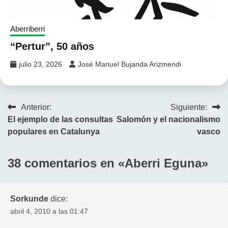
Aberriberri
“Pertur”, 50 años
julio 23, 2026
José Manuel Bujanda Arizmendi
Navegación
Anterior:
Siguiente:
El ejemplo de las consultas
Salomón y el nacionalismo
de
populares en Catalunya
vasco
entradas
38 comentarios en «
Aberri Eguna
»
Sorkunde
dice:
abril 4, 2010 a las 01:47