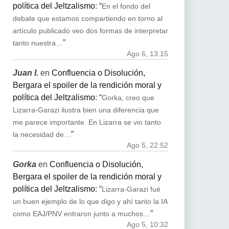
política del Jeltzalismo
: “
En el fondo del
debate que estamos compartiendo en torno al
artículo publicado veo dos formas de interpretar
”
tanto nuestra…
Ago 6, 13:15
Juan I.
en
Confluencia o Disolución,
Bergara el spoiler de la rendición moral y
política del Jeltzalismo
: “
Gorka, creo que
Lizarra-Garazi ilustra bien una diferencia que
me parece importante. En Lizarra se vio tanto
”
la necesidad de…
Ago 5, 22:52
Gorka
en
Confluencia o Disolución,
Bergara el spoiler de la rendición moral y
política del Jeltzalismo
: “
Lizarra-Garazi fué
un buen ejemplo de lo que digo y ahí tanto la IA
”
como EAJ/PNV entraron junto a muchos…
Ago 5, 10:32