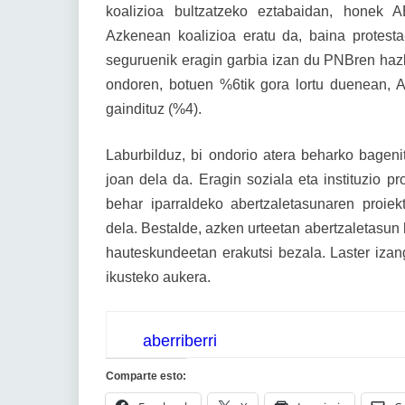
koalizioa bultzatzeko eztabaidan, honek 
Azkenean koalizioa eratu da, baina protest
seguruenik eragin garbia izan du PNBren haz
ondoren, botuen %6tik gora lortu duenean, A
gaindituz (%4).
Laburbilduz, bi ondorio atera beharko bagen
joan dela da. Eragin soziala eta instituzio 
behar iparraldeko abertzaletasunaren proie
dela. Bestalde, azken urteetan abertzaletasu
hauteskundeetan erakutsi bezala. Laster iza
ikusteko aukera.
aberriberri
Comparte esto: