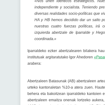
«Nos unen idénticos estratégicos. Nue
independiente y socialista. Teniendo pr
diversas realidades socio-políticas que 
HA y HB hemos decidido dar un salto pol
nuestras cuatro fuerzas políticas, irá
izquierda abertzale de Iparralde y Hego
coordinada.»
Iparraldeko ezker abertzalearen bilakera ha
institutuak argitaratutako Igor Ahedoren
«Pasad
arabera:
Abertzaleen Batasunak (AB) abertzaleen artean
urteko kantonaletan %10-a atera zuen. Hautes
behera eta bakoitzean iparraldeko kantoien 
abertzaleen emaitza onenak lortzeko aukera