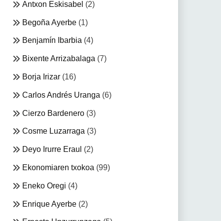
Antxon Eskisabel
(2)
Begoña Ayerbe
(1)
Benjamín Ibarbia
(4)
Bixente Arrizabalaga
(7)
Borja Irizar
(16)
Carlos Andrés Uranga
(6)
Cierzo Bardenero
(3)
Cosme Luzarraga
(3)
Deyo Irurre Eraul
(2)
Ekonomiaren txokoa
(99)
Eneko Oregi
(4)
Enrique Ayerbe
(2)