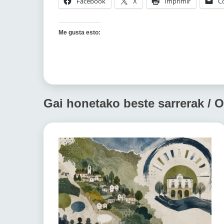
Facebook
X
Imprimir
C
Me gusta esto:
Gai honetako beste sarrerak / O