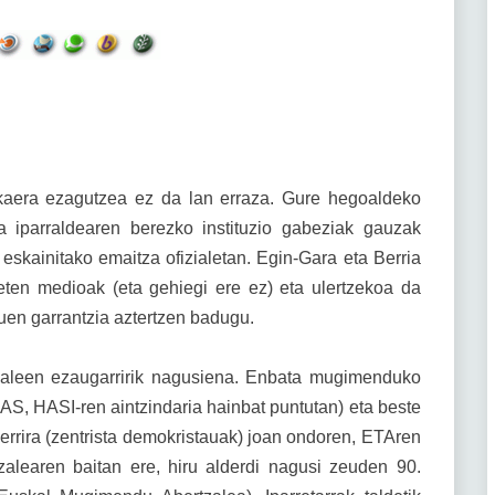
akaera ezagutzea ez da lan erraza. Gure hegoaldeko
 iparraldearen berezko instituzio gabeziak gauzak
 eskainitako emaitza ofizialetan. Egin-Gara eta Berria
ieten medioak (eta gehiegi ere ez) eta ulertzekoa da
uen garrantzia aztertzen badugu.
rtzaleen ezaugarririk nagusiena. Enbata mugimenduko
AS, HASI-ren aintzindaria hainbat puntutan) eta beste
rira (zentrista demokristauak) joan ondoren, ETAren
zalearen baitan ere, hiru alderdi nagusi zeuden 90.