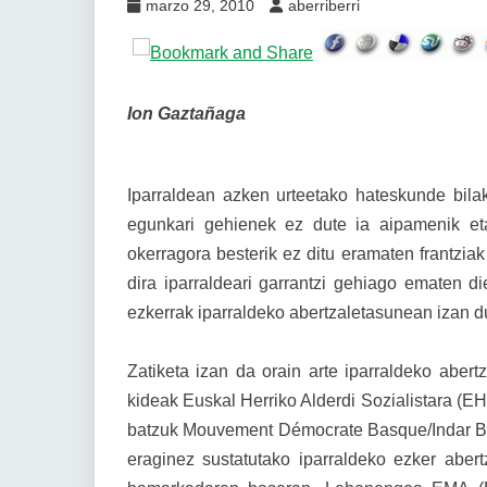
marzo 29, 2010
aberriberri
Ion Gaztañaga
Iparraldean azken urteetako hateskunde bil
egunkari gehienek ez dute ia aipamenik eta
okerragora besterik ez ditu eramaten frantziak
dira iparraldeari garrantzi gehiago ematen d
ezkerrak iparraldeko abertzaletasunean izan d
Zatiketa izan da orain arte iparraldeko abe
kideak Euskal Herriko Alderdi Sozialistara (EH
batzuk Mouvement Démocrate Basque/Indar Ber
eraginez sustatutako iparraldeko ezker abert