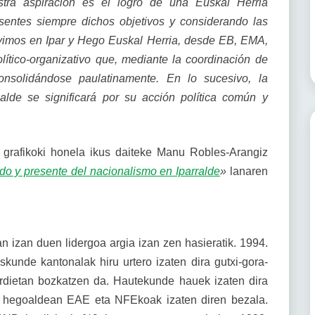
stra aspiración es el logro de una Euskal Herria
esentes siempre dichos objetivos y considerando las
vivimos en Ipar y Hego Euskal Herria, desde EB, EMA,
ítico-organizativo que, mediante la coordinación de
 consolidándose paulatinamente. En lo sucesivo, la
alde se significará por su acción política común y
u grafikoki honela ikus daiteke Manu Robles-Arangiz
o y presente del nacionalismo en Iparralde
»
lanaren
 izan duen lidergoa argia izan zen hasieratik. 1994.
kunde kantonalak hiru urtero izaten dira gutxi-gora-
erdietan bozkatzen da. Hautekunde hauek izaten dira
, hegoaldean EAE eta NFEkoak izaten diren bezala.