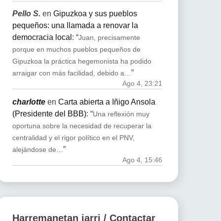
Pello S.
en
Gipuzkoa y sus pueblos
pequeños: una llamada a renovar la
democracia local
: “
Juan, precisamente
porque en muchos pueblos pequeños de
Gipuzkoa la práctica hegemonista ha podido
”
arraigar con más facilidad, debido a…
Ago 4, 23:21
charlotte
en
Carta abierta a Iñigo Ansola
(Presidente del BBB)
: “
Una reflexión muy
oportuna sobre la necesidad de recuperar la
centralidad y el rigor político en el PNV,
”
alejándose de…
Ago 4, 15:46
Harremanetan jarri / Contactar