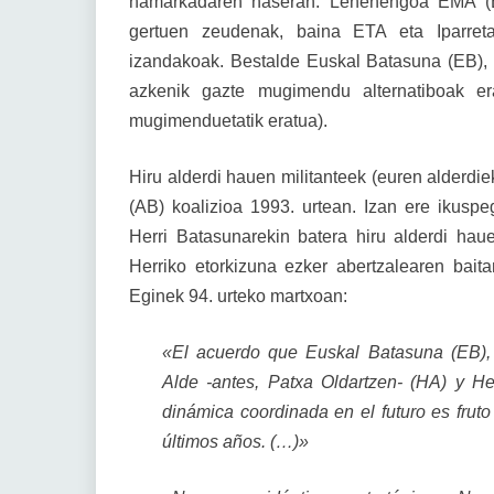
hamarkadaren haseran. Lehenengoa EMA (Eus
gertuen zeudenak, baina ETA eta Iparreta
izandakoak. Bestalde Euskal Batasuna (EB), 
azkenik gazte mugimendu alternatiboak er
mugimenduetatik eratua).
Hiru alderdi hauen militanteek (euren alderdie
(AB) koalizioa 1993. urtean. Izan ere ikusp
Herri Batasunarekin batera hiru alderdi hau
Herriko etorkizuna ezker abertzalearen bai
Eginek 94. urteko martxoan:
«El acuerdo que Euskal Batasuna (EB),
Alde -antes, Patxa Oldartzen- (HA) y H
dinámica coordinada en el futuro es fruto
últimos años. (…)»