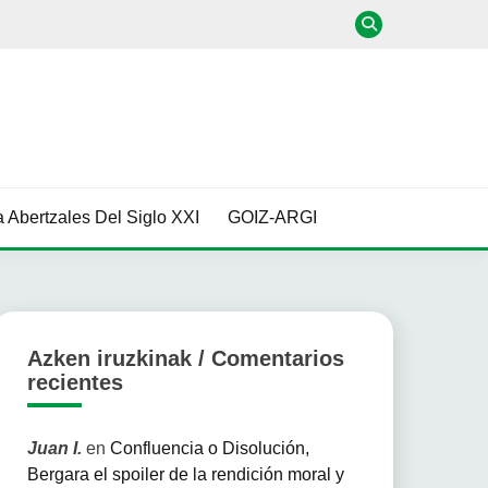
 Abertzales Del Siglo XXI
GOIZ-ARGI
Azken iruzkinak / Comentarios
recientes
Juan I.
en
Confluencia o Disolución,
Bergara el spoiler de la rendición moral y