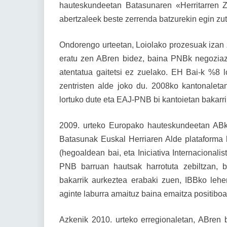
hauteskundeetan Batasunaren «Herritarren Z
abertzaleek beste zerrenda batzurekin egin zu
Ondorengo urteetan, Loiolako prozesuak izan z
eratu zen ABren bidez, baina PNBk negoziaz
atentatua gaitetsi ez zuelako. EH Bai-k %8 l
zentristen alde joko du. 2008ko kantonale
lortuko dute eta EAJ-PNB bi kantoietan bakarri
2009. urteko Europako hauteskundeetan ABk
Batasunak Euskal Herriaren Alde plataforma b
(hegoaldean bai, eta Iniciativa Internacionali
PNB barruan hautsak harrotuta zebiltzan, 
bakarrik aurkeztea erabaki zuen, IBBko lehe
aginte laburra amaituz baina emaitza positiboa 
Azkenik 2010. urteko erregionaletan, ABren b