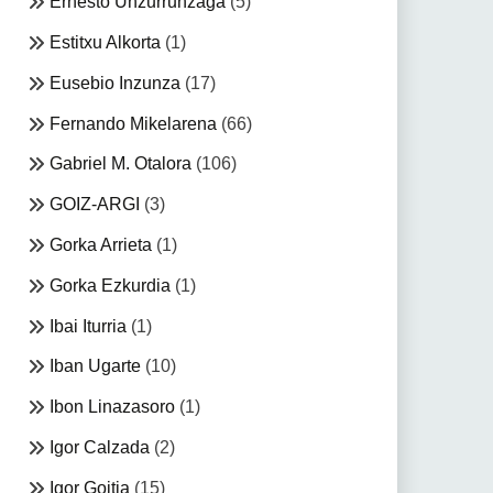
Ernesto Unzurrunzaga
(5)
Estitxu Alkorta
(1)
Eusebio Inzunza
(17)
Fernando Mikelarena
(66)
Gabriel M. Otalora
(106)
GOIZ-ARGI
(3)
Gorka Arrieta
(1)
Gorka Ezkurdia
(1)
Ibai Iturria
(1)
Iban Ugarte
(10)
Ibon Linazasoro
(1)
Igor Calzada
(2)
Igor Goitia
(15)