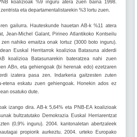
PNB koalizioak %9 inguru atera zuen baina 1998.
ntrista eta departamentalistarekin %3 lortu zuen.
Bren gailurra. Hauteskunde hauetan AB-k %11 atera
t, Jean-Michel Galant, Pirineo Atlantikoko Kontseilu
zen nahiko emaitza onak lortuz (3000 boto inguru).
dean Euskal Herritarrok koalizioa Batasuna alderdi
 AB koalizioa Batasunarekin bateratzea nahi zuen
en ABn, eta gehiengoak (bi herenak edo) ezetzaren
erdi izatera pasa zen. Indarkeria gaitzesten zuten
 su-etena eskatu zuen gehiengoak. Honekin ados ez
ean osatuko dute.
iboak izango dira. AB-k 5,64% eta PNB-EA koalizioak
sunak bultzatutako Demokrazia Euskal Herriarentzat
zten (0,9% inguru). 2004. kantonaletan abertzaleek
autagai propiorik aurkeztu. 2004. urteko Europako