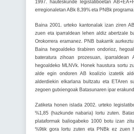
1997. hauteskunde legislatiboetan AB+EA+
erregionaletan ABk 8,39% eta PNBk programa ze
Baina 2001. urteko kantonalak izan ziren A
zuen eta iparraldean lehen aldiz abertzale ba
Orokorrera eramanez. PNB bakarrik aurkeztu 
Baina hegoaldeko tirabiren ondorioz, hegoal
bateratura zihoan prozesuan, iparraldean
hegoaldeko MLNVk. Honek haustura sortu zu
alde egin ondoren AB koalizio izatetik ald
alderdiekin elkarlana bultzatu eta ETAren
zegoen gutxiengoak Batasunaren ipar erakund
Zatiketa honen islada 2002. urteko legislat
%1,85 (hazkunde nabaria) lortu zuten. Bata
plataformak baliogabeko 1000 botu izan zitu
%9tik gora lortu zuten eta PNBk ez zuen h