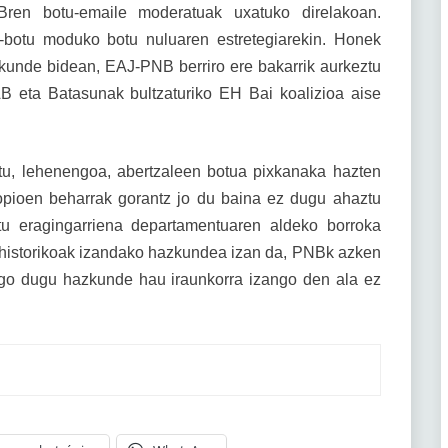
ABren botu-emaile moderatuak uxatuko direlakoan.
a-botu moduko botu nuluaren estretegiarekin. Honek
kunde bidean, EAJ-PNB berriro ere bakarrik aurkeztu
B eta Batasunak bultzaturiko EH Bai koalizioa aise
itu, lehenengoa, abertzaleen botua pixkanaka hazten
propioen beharrak gorantz jo du baina ez dugu ahaztu
ktu eragingarriena departamentuaren aldeko borroka
n historikoak izandako hazkundea izan da, PNBk azken
ngo dugu hazkunde hau iraunkorra izango den ala ez