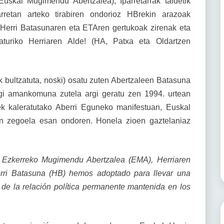
kal Mugimendu Abertzalea), Iparretarrak taldetik
rretan arteko tirabiren ondorioz HBrekin arazoak
Herri Batasunaren eta ETAren gertukoak zirenak eta
aturiko Herriaren Alde! (HA, Patxa eta Oldartzen
k bultzatuta, noski) osatu zuten Abertzaleen Batasuna
egi amankomuna zutela argi geratu zen 1994. urtean
ek kaleratutako Aberri Eguneko manifestuan, Euskal
tan zegoela esan ondoren. Honela zioen gaztelaniaz
 Ezkerreko Mugimendu Abertzalea (EMA), Herriaren
erri Batasuna (HB) hemos adoptado para llevar una
 de la relación política permanente mantenida en los