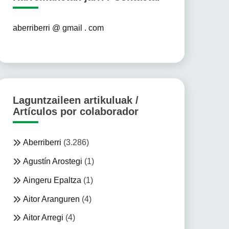
aberriberri @ gmail . com
Laguntzaileen artikuluak /
Artículos por colaborador
Aberriberri
(3.286)
Agustín Arostegi
(1)
Aingeru Epaltza
(1)
Aitor Aranguren
(4)
Aitor Arregi
(4)