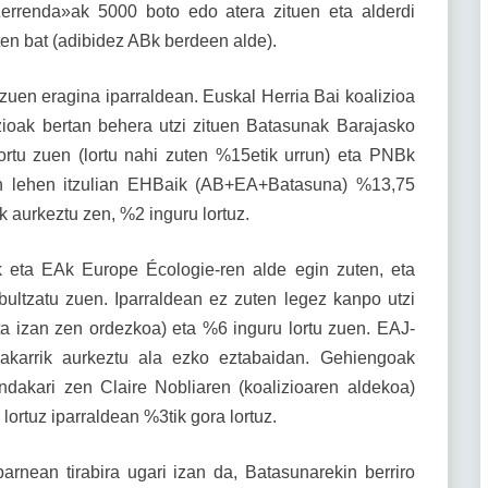
errenda»ak 5000 boto edo atera zituen eta alderdi
ten bat (adibidez ABk berdeen alde).
uen eragina iparraldean. Euskal Herria Bai koalizioa
ioak bertan behera utzi zituen Batasunak Barajasko
ortu zuen (lortu nahi zuten %15etik urrun) eta PNBk
tan lehen itzulian EHBaik (AB+EA+Batasuna) %13,75
k aurkeztu zen, %2 inguru lortuz.
 eta EAk Europe Écologie-ren alde egin zuten, eta
ultzatu zuen. Iparraldean ez zuten legez kanpo utzi
sta izan zen ordezkoa) eta %6 inguru lortu zuen. EAJ-
bakarrik aurkeztu ala ezko eztabaidan. Gehiengoak
ndakari zen Claire Nobliaren (koalizioaren aldekoa)
lortuz iparraldean %3tik gora lortuz.
arnean tirabira ugari izan da, Batasunarekin berriro