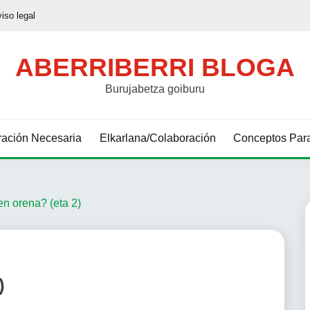
viso legal
ABERRIBERRI BLOGA
Burujabetza goiburu
ación Necesaria
Elkarlana/Colaboración
Conceptos Para
en orena? (eta 2)
)