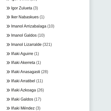
Igor Zulueta
(3)
Iker Nabaskues
(1)
Imanol Arrizabalaga
(10)
Imanol Galdos
(10)
Imanol Lizarralde
(321)
Iñaki Aguirre
(1)
Iñaki Akerreta
(1)
Iñaki Anasagasti
(28)
Iñaki Arratibel
(11)
Iñaki Azkoaga
(26)
Iñaki Galdos
(17)
Iñaki Méndez
(3)