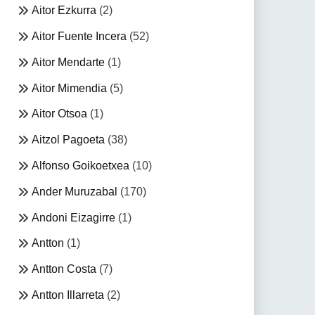
Aitor Ezkurra
(2)
Aitor Fuente Incera
(52)
Aitor Mendarte
(1)
Aitor Mimendia
(5)
Aitor Otsoa
(1)
Aitzol Pagoeta
(38)
Alfonso Goikoetxea
(10)
Ander Muruzabal
(170)
Andoni Eizagirre
(1)
Antton
(1)
Antton Costa
(7)
Antton Illarreta
(2)