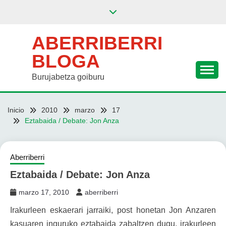
Saltar
al
contenido
ABERRIBERRI
BLOGA
Burujabetza goiburu
Inicio
2010
marzo
17
Eztabaida / Debate: Jon Anza
Aberriberri
Eztabaida / Debate: Jon Anza
marzo 17, 2010
aberriberri
Irakurleen eskaerari jarraiki, post honetan Jon Anzaren
kasuaren inguruko eztabaida zabaltzen dugu, irakurleen