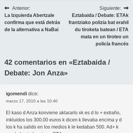
Navegación
Anterior:
Siguiente:
La Izquierda Abertzale
Eztabaida / Debate: ETAk
de
confirma que está detrás
frantziako polizia bat erahil
entradas
de la alternativa a NaBai
du tiroketa batean / ETA
mata en un tiroteo un
policía francés
42 comentarios en «
Eztabaida /
Debate: Jon Anza
»
igomendi
dice:
marzo 17, 2010 a las 10:40
El kaso d Anza konviene aklararlo xk es d lo + extraño,
inkluidos los 300.00 euros k dicen k llevaba encima y d
los k ha salido en los medios k le kedaban 500. Ad+ k