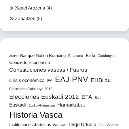
Xanet Arozena
(4)
Zabaltzen
(8)
Bildu
Basque Nation Branding
Batasuna
Catalunya
Aralar
Concierto Económico
Constituciones vascas / Fueros
EAJ-PNV
EHBildu
Crísis económica
EA
Elecciones Catalunya 2012
Elecciones Euskadi 2012
ETA
Euro
Hamaikabat
Euskadi
Eusko Alkartasuna
Historia Vasca
Iñigo Urkullu
Instituciones Jurídicas Vascas
John Adams