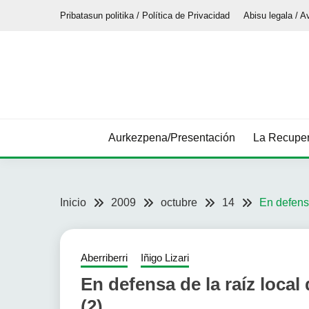
Saltar
Pribatasun politika / Política de Privacidad
Abisu legala / A
al
contenido
Aurkezpena/Presentación
La Recuper
Inicio
2009
octubre
14
En defensa
Aberriberri
Iñigo Lizari
En defensa de la raíz local
(2)