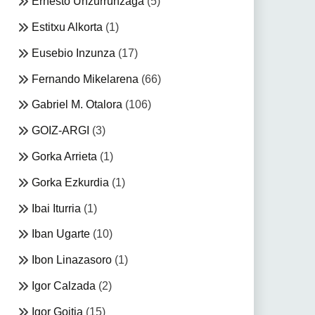
Ernesto Unzurrunzaga
(5)
Estitxu Alkorta
(1)
Eusebio Inzunza
(17)
Fernando Mikelarena
(66)
Gabriel M. Otalora
(106)
GOIZ-ARGI
(3)
Gorka Arrieta
(1)
Gorka Ezkurdia
(1)
Ibai Iturria
(1)
Iban Ugarte
(10)
Ibon Linazasoro
(1)
Igor Calzada
(2)
Igor Goitia
(15)