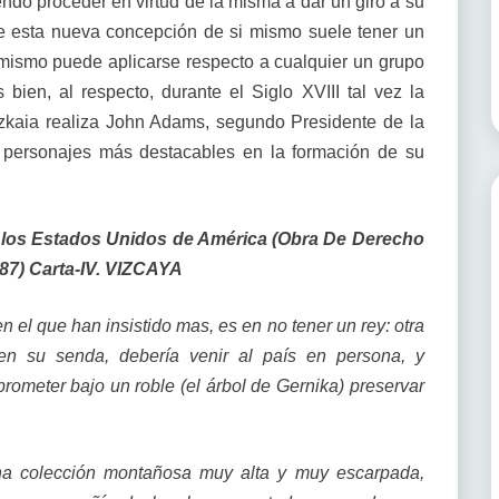
do proceder en virtud de la misma a dar un giro a su
e esta nueva concepción de si mismo suele tener un
 mismo puede aplicarse respecto a cualquier un grupo
 bien, al respecto, durante el Siglo XVIII tal vez la
zkaia realiza John Adams, segundo Presidente de la
s personajes más destacables en la formación de su
 los Estados Unidos de América (Obra De Derecho
787)
Carta-IV. VIZCAYA
en el que han insistido mas, es en no tener un rey: otra
 en su senda, debería venir al país en persona, y
prometer bajo un roble (el árbol de Gernika) preservar
una colección montañosa muy alta y muy escarpada,