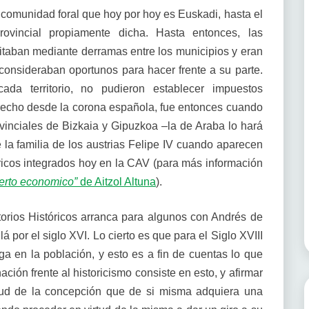
la comunidad foral que hoy por hoy es Euskadi, hasta el
provincial propiamente dicha. Hasta entonces, las
itaban mediante derramas entre los municipios y eran
consideraban oportunos para hacer frente a su parte.
ada territorio, no pudieron establecer impuestos
erecho desde la corona española, fue entonces cuando
inciales de Bizkaia y Gipuzkoa –la de Araba lo hará
de la familia de los austrias Felipe IV cuando aparecen
óricos integrados hoy en la CAV (para más información
ierto economico”
de Aitzol Altuna
).
itorios Históricos arranca para algunos con Andrés de
por el siglo XVI. Lo cierto es que para el Siglo XVIII
ga en la población, y esto es a fin de cuentas lo que
ación frente al historicismo consiste en esto, y afirmar
irtud de la concepción que de si misma adquiera una