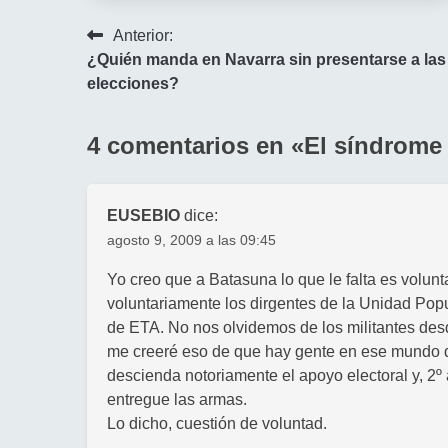
Navegación
Anterior:
¿Quién manda en Navarra sin presentarse a las
de
elecciones?
entradas
4 comentarios en «
El síndrome
EUSEBIO
dice:
agosto 9, 2009 a las 09:45
Yo creo que a Batasuna lo que le falta es volun
voluntariamente los dirgentes de la Unidad Popu
de ETA. No nos olvidemos de los militantes des
me creeré eso de que hay gente en ese mundo q
descienda notoriamente el apoyo electoral y, 2º
entregue las armas.
Lo dicho, cuestión de voluntad.