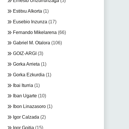
Ernesto Unzurrunzaga
(5)
Estitxu Alkorta
(1)
Eusebio Inzunza
(17)
Fernando Mikelarena
(66)
Gabriel M. Otalora
(106)
GOIZ-ARGI
(3)
Gorka Arrieta
(1)
Gorka Ezkurdia
(1)
Ibai Iturria
(1)
Iban Ugarte
(10)
Ibon Linazasoro
(1)
Igor Calzada
(2)
Igor Goitia
(15)