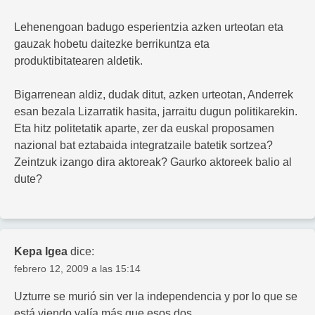
Lehenengoan badugo esperientzia azken urteotan eta
gauzak hobetu daitezke berrikuntza eta
produktibitatearen aldetik.
Bigarrenean aldiz, dudak ditut, azken urteotan, Anderrek
esan bezala Lizarratik hasita, jarraitu dugun politikarekin.
Eta hitz politetatik aparte, zer da euskal proposamen
nazional bat eztabaida integratzaile batetik sortzea?
Zeintzuk izango dira aktoreak? Gaurko aktoreek balio al
dute?
Kepa Igea
dice:
febrero 12, 2009 a las 15:14
Uzturre se murió sin ver la independencia y por lo que se
está viendo valía más que esos dos.