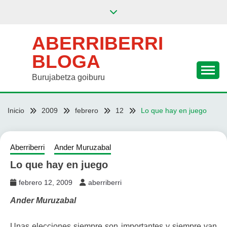
Saltar
al
contenido
ABERRIBERRI
BLOGA
Burujabetza goiburu
Inicio
2009
febrero
12
Lo que hay en juego
Aberriberri
Ander Muruzabal
Lo que hay en juego
febrero 12, 2009
aberriberri
Ander Muruzabal
Unas elecciones siempre son importantes y siempre van