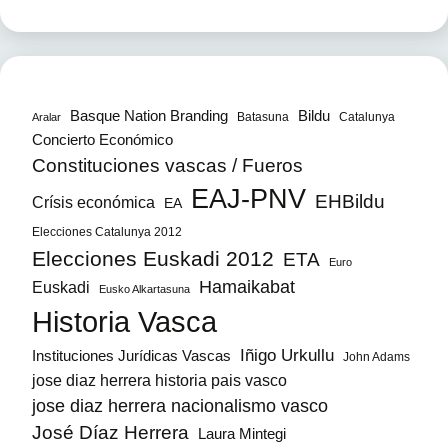
Bildu
Basque Nation Branding
Batasuna
Catalunya
Aralar
Concierto Económico
Constituciones vascas / Fueros
EAJ-PNV
EHBildu
Crísis económica
EA
Elecciones Catalunya 2012
Elecciones Euskadi 2012
ETA
Euro
Hamaikabat
Euskadi
Eusko Alkartasuna
Historia Vasca
Iñigo Urkullu
Instituciones Jurídicas Vascas
John Adams
jose diaz herrera historia pais vasco
jose diaz herrera nacionalismo vasco
José Díaz Herrera
Laura Mintegi