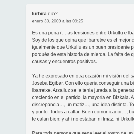
lurbira
dice:
enero 30, 2009 a las 09:25
Es una pena (…las tensiones entre Urkullu e Ibar
Soy de los que opina que Ibarretxe es el mejor 
igualmente que Urkullu es un buen presidente 
porqués de esta historia de mierda. La falta de
causas y encuentros positivos.
Ya he expresado en otra ocasión mi visión del s
Joseba Egibar. Con ello quería conseguir una b
Ibarretxe. Arzalluz se la tenía jurada a la gene
creciendo en el partido, la mayoría en Bizkaia.
discrepancia…, un matiz…, una idea distinta. Tod
y punto. Todos a callar. Buen comunicador…, bu
le caían bien; y ahí no estaban ni Imaz, ni Urkullu
Para toda persona que sepa leer el rostro de u