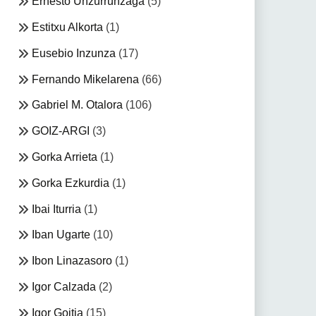
Ernesto Unzurrunzaga
(5)
Estitxu Alkorta
(1)
Eusebio Inzunza
(17)
Fernando Mikelarena
(66)
Gabriel M. Otalora
(106)
GOIZ-ARGI
(3)
Gorka Arrieta
(1)
Gorka Ezkurdia
(1)
Ibai Iturria
(1)
Iban Ugarte
(10)
Ibon Linazasoro
(1)
Igor Calzada
(2)
Igor Goitia
(15)