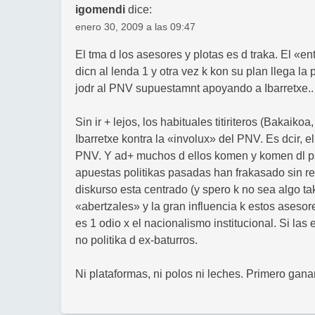
igomendi
dice:
enero 30, 2009 a las 09:47
El tma d los asesores y plotas es d traka. El «ent
dicn al lenda 1 y otra vez k kon su plan llega la
jodr al PNV supuestamnt apoyando a Ibarretxe..
Sin ir + lejos, los habituales titiriteros (Bakaik
Ibarretxe kontra la «involux» del PNV. Es dcir, e
PNV. Y ad+ muchos d ellos komen y komen dl ps
apuestas politikas pasadas han frakasado sin re
diskurso esta centrado (y spero k no sea algo ta
«abertzales» y la gran influencia k estos asesor
es 1 odio x el nacionalismo institucional. Si las
no politika d ex-baturros.
Ni plataformas, ni polos ni leches. Primero gana