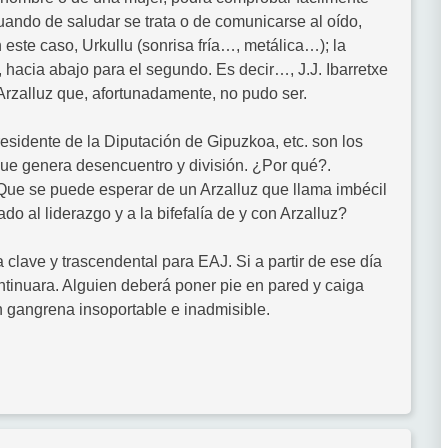
cuando de saludar se trata o de comunicarse al oído,
este caso, Urkullu (sonrisa fría…, metálica…); la
 hacia abajo para el segundo. Es decir…, J.J. Ibarretxe
 Arzalluz que, afortunadamente, no pudo ser.
 presidente de la Diputación de Gipuzkoa, etc. son los
que genera desencuentro y división. ¿Por qué?.
Que se puede esperar de un Arzalluz que llama imbécil
o al liderazgo y a la bifefalía de y con Arzalluz?
clave y trascendental para EAJ. Si a partir de ese día
ontinuara. Alguien deberá poner pie en pared y caiga
un gangrena insoportable e inadmisible.