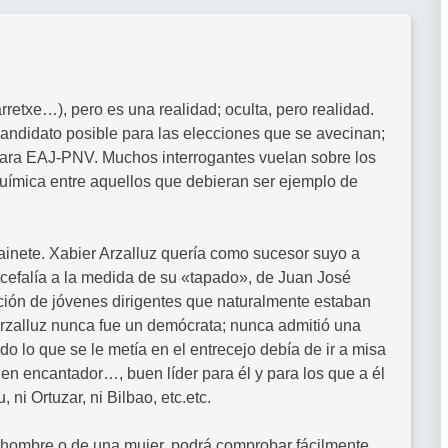
retxe…), pero es una realidad; oculta, pero realidad.
candidato posible para las elecciones que se avecinan;
para EAJ-PNV. Muchos interrogantes vuelan sobre los
 química entre aquellos que debieran ser ejemplo de
ainete. Xabier Arzalluz quería como sucesor suyo a
icefalía a la medida de su «tapado», de Juan José
ración de jóvenes dirigentes que naturalmente estaban
 Arzalluz nunca fue un demócrata; nunca admitió una
o lo que se le metía en el entrecejo debía de ir a misa
en encantador…, buen líder para él y para los que a él
, ni Ortuzar, ni Bilbao, etc.etc.
n hombre o de una mujer, podrá comprobar fácilmente