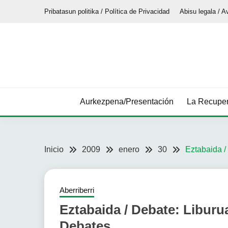
Saltar
Pribatasun politika / Política de Privacidad
Abisu legala / A
al
contenido
Aurkezpena/Presentación
La Recuper
Inicio
2009
enero
30
Eztabaida /
Aberriberri
Eztabaida / Debate: Liburua
Debates