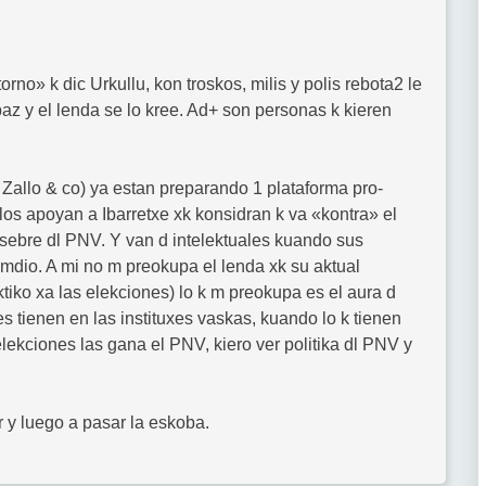
orno» k dic Urkullu, kon troskos, milis y polis rebota2 le
 paz y el lenda se lo kree. Ad+ son personas k kieren
oa, Zallo & co) ya estan preparando 1 plataforma pro-
llos apoyan a Ibarretxe xk konsidran k va «kontra» el
ebre dl PNV. Y van d intelektuales kuando sus
mdio. A mi no m preokupa el lenda xk su aktual
ktiko xa las elekciones) lo k m preokupa es el aura d
es tienen en las instituxes vaskas, kuando lo k tienen
 elekciones las gana el PNV, kiero ver politika dl PNV y
r y luego a pasar la eskoba.