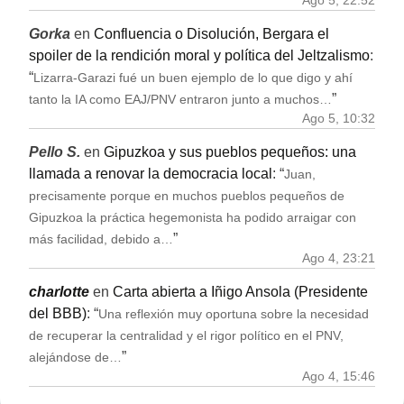
Ago 5, 22:52
Gorka
en
Confluencia o Disolución, Bergara el
spoiler de la rendición moral y política del Jeltzalismo
:
“
Lizarra-Garazi fué un buen ejemplo de lo que digo y ahí
”
tanto la IA como EAJ/PNV entraron junto a muchos…
Ago 5, 10:32
Pello S.
en
Gipuzkoa y sus pueblos pequeños: una
llamada a renovar la democracia local
: “
Juan,
precisamente porque en muchos pueblos pequeños de
Gipuzkoa la práctica hegemonista ha podido arraigar con
”
más facilidad, debido a…
Ago 4, 23:21
charlotte
en
Carta abierta a Iñigo Ansola (Presidente
del BBB)
: “
Una reflexión muy oportuna sobre la necesidad
de recuperar la centralidad y el rigor político en el PNV,
”
alejándose de…
Ago 4, 15:46