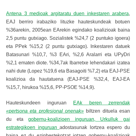
Antena 3 medioak argitaratu duen inkestaren arabera
,
EAJ berriro irabaziko lituzke hauteskundeak botuen
%36arekin, 2005ean EArekin egindako koalizioak baina
2,5 puntu gutxiago. Sozialistek %24,7 (2 puntuko igoera)
eta PPek %15,2 (2 puntu gutxiago). Inkestaren datuek
Batasunari %10,7, %3 EAri, %2,6 Aralarri eta UPyDri
%2,1 ematen diote. %34,7ak Ibarretxe lehendakari izatea
nahi dute (Lopez %19,6 eta Basagoiti %7,2) eta EAJ-PSE
koalizioa da hautatuena (EAJ-PSE %32,4, EAJ-EA
%15,7, hirukoa %15,6, PP-PSOE %14,9).
Hauteskundeen inguruan
EAk beren zerrendak
«pertsona eta profesional onenak»
biltzen dituela esan
du eta
gobernu-koalizioen inguruan, Urkulluk gai
estrategikoen inguruan
adostasunak lortzea espero du
baina ez du ezinbestekotzat jotzen gobernu-koalizioak