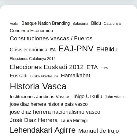
Bildu
Basque Nation Branding
Batasuna
Catalunya
Aralar
Concierto Económico
Constituciones vascas / Fueros
EAJ-PNV
EHBildu
Crísis económica
EA
Elecciones Catalunya 2012
Elecciones Euskadi 2012
ETA
Euro
Hamaikabat
Euskadi
Eusko Alkartasuna
Historia Vasca
Iñigo Urkullu
Instituciones Jurídicas Vascas
John Adams
jose diaz herrera historia pais vasco
jose diaz herrera nacionalismo vasco
José Díaz Herrera
Laura Mintegi
Lehendakari Agirre
Manuel de Irujo