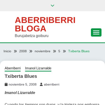
Saltar
al
contenido
ABERRIBERRI
BLOGA
Burujabetza goiburu
Inicio
2008
noviembre
5
Txiberta Blues
Aberriberri
Imanol Lizarralde
Txiberta Blues
noviembre 5, 2008
aberriberri
Imanol Lizarralde
Cuando los tiempos son duros, y la tristeza nos embarga,