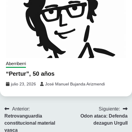
Aberriberri
“Pertur”, 50 años
julio 23, 2026
José Manuel Bujanda Arizmendi
Navegación
Anterior:
Siguiente:
Retrovanguardia
Odon ataca: Defenda
de
constitucional material
dezagun Urgull
entradas
vasca