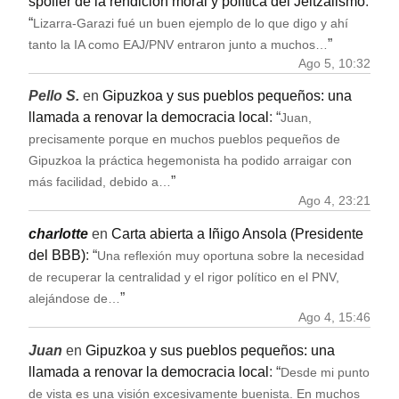
spoiler de la rendición moral y política del Jeltzalismo
:
“
Lizarra-Garazi fué un buen ejemplo de lo que digo y ahí
”
tanto la IA como EAJ/PNV entraron junto a muchos…
Ago 5, 10:32
Pello S.
en
Gipuzkoa y sus pueblos pequeños: una
llamada a renovar la democracia local
: “
Juan,
precisamente porque en muchos pueblos pequeños de
Gipuzkoa la práctica hegemonista ha podido arraigar con
”
más facilidad, debido a…
Ago 4, 23:21
charlotte
en
Carta abierta a Iñigo Ansola (Presidente
del BBB)
: “
Una reflexión muy oportuna sobre la necesidad
de recuperar la centralidad y el rigor político en el PNV,
”
alejándose de…
Ago 4, 15:46
Juan
en
Gipuzkoa y sus pueblos pequeños: una
llamada a renovar la democracia local
: “
Desde mi punto
de vista es una visión excesivamente buenista. En muchos