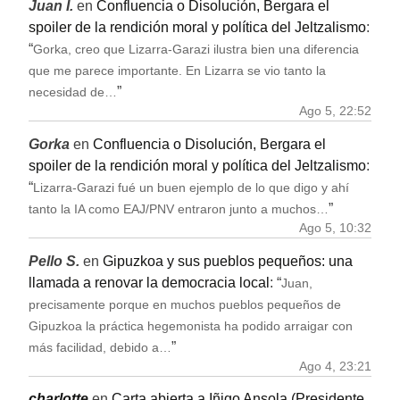
Juan I.
en
Confluencia o Disolución, Bergara el
spoiler de la rendición moral y política del Jeltzalismo
:
“
Gorka, creo que Lizarra-Garazi ilustra bien una diferencia
que me parece importante. En Lizarra se vio tanto la
”
necesidad de…
Ago 5, 22:52
Gorka
en
Confluencia o Disolución, Bergara el
spoiler de la rendición moral y política del Jeltzalismo
:
“
Lizarra-Garazi fué un buen ejemplo de lo que digo y ahí
”
tanto la IA como EAJ/PNV entraron junto a muchos…
Ago 5, 10:32
Pello S.
en
Gipuzkoa y sus pueblos pequeños: una
llamada a renovar la democracia local
: “
Juan,
precisamente porque en muchos pueblos pequeños de
Gipuzkoa la práctica hegemonista ha podido arraigar con
”
más facilidad, debido a…
Ago 4, 23:21
charlotte
en
Carta abierta a Iñigo Ansola (Presidente