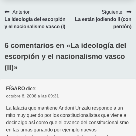
Navegación
Anterior:
Siguiente:
La ideología del escorpión
La están jodiendo II (con
de
y el nacionalismo vasco (I)
perdón)
entradas
6 comentarios en «
La ideología del
escorpión y el nacionalismo vasco
(II)
»
FÍGARO
dice:
octubre 8, 2008 a las 09:31
La falacia que mantiene Andoni Unzalu responde a un
mito muy querido por los constitucionalistas que viene a
decir algo así como que el avance del constitucionalismo
en las urnas ganando por ejemplo nuevos