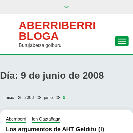
Saltar
al
contenido
ABERRIBERRI
BLOGA
Burujabetza goiburu
Día:
9 de junio de 2008
Inicio
2008
junio
9
Aberriberri
Ion Gaztañaga
Los argumentos de AHT Gelditu (I)