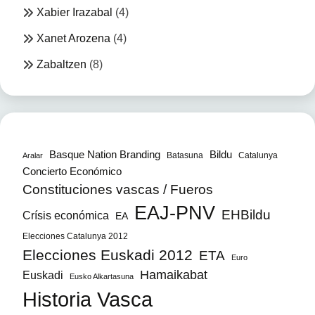
Xabier Irazabal
(4)
Xanet Arozena
(4)
Zabaltzen
(8)
Bildu
Basque Nation Branding
Batasuna
Catalunya
Aralar
Concierto Económico
Constituciones vascas / Fueros
EAJ-PNV
EHBildu
Crísis económica
EA
Elecciones Catalunya 2012
Elecciones Euskadi 2012
ETA
Euro
Hamaikabat
Euskadi
Eusko Alkartasuna
Historia Vasca