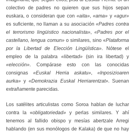
colectivo de padres no quieren que sus hijos sepan
euskara, o consideran que con
«aita»
,
«ama»
y
«agur»
es suficiente, no llaman a su asociación
«Padres contra
el terrorismo lingüistico nacionalista»
,
«Padres por el
castellano, lengua comun»
o similares, sino «
Plataforma
por la Libertad de Elección Lingüística»
. Nótese el
empleo de la palabra
«libertad»
(sin ira libertad) y
«elección»
. Compárase esto con las conocidas
consignas
«Euskal Herria askatu»
,
«Inposizioaren
aurka»
y
«Demokrazia Euskal Herriarentzat»
. Suenan
extrañamente parecidas.
Los satélites articulistas como Soroa hablan de luchar
contra la «
obligatoriedad»
y perlas similares. Y ahí
tenemos al fallido obispo y mesías abertzale Arregi
hablando (en sus monólogos de Kalaka) de que no hay