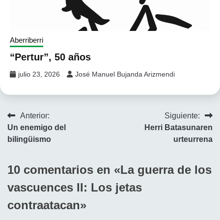
Aberriberri
“Pertur”, 50 años
julio 23, 2026
José Manuel Bujanda Arizmendi
Navegación
Anterior:
Siguiente:
Un enemigo del
Herri Batasunaren
de
bilingüismo
urteurrena
entradas
10 comentarios en «
La guerra de los
vascuences II: Los jetas
contraatacan
»