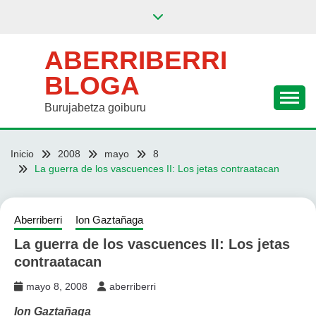
Saltar
al
contenido
ABERRIBERRI
BLOGA
Burujabetza goiburu
Inicio
2008
mayo
8
La guerra de los vascuences II: Los jetas contraatacan
Aberriberri
Ion Gaztañaga
La guerra de los vascuences II: Los jetas
contraatacan
mayo 8, 2008
aberriberri
Ion Gaztañaga