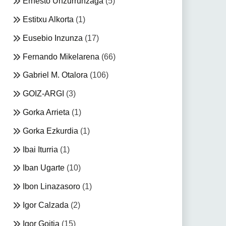
Ernesto Unzurrunzaga
(5)
Estitxu Alkorta
(1)
Eusebio Inzunza
(17)
Fernando Mikelarena
(66)
Gabriel M. Otalora
(106)
GOIZ-ARGI
(3)
Gorka Arrieta
(1)
Gorka Ezkurdia
(1)
Ibai Iturria
(1)
Iban Ugarte
(10)
Ibon Linazasoro
(1)
Igor Calzada
(2)
Igor Goitia
(15)