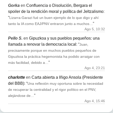
Gorka
en
Confluencia o Disolución, Bergara el
spoiler de la rendición moral y política del Jeltzalismo
:
“
Lizarra-Garazi fué un buen ejemplo de lo que digo y ahí
”
tanto la IA como EAJ/PNV entraron junto a muchos…
Ago 5, 10:32
Pello S.
en
Gipuzkoa y sus pueblos pequeños: una
llamada a renovar la democracia local
: “
Juan,
precisamente porque en muchos pueblos pequeños de
Gipuzkoa la práctica hegemonista ha podido arraigar con
”
más facilidad, debido a…
Ago 4, 23:21
charlotte
en
Carta abierta a Iñigo Ansola (Presidente
del BBB)
: “
Una reflexión muy oportuna sobre la necesidad
de recuperar la centralidad y el rigor político en el PNV,
”
alejándose de…
Ago 4, 15:46