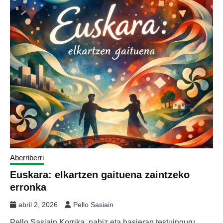
Aberriberri
Euskara: elkartzen gaituena zaintzeko
erronka
abril 2, 2026
Pello Sasiain
Pello Sasiain Korrika, nahiz eta hasieran testuinguru