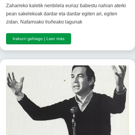
Zaharreko kaletik nenbilela euriaz babestu nahian aterki
pean sakelekoak dardar eta dardar egiten ari, egiten
zidan. Nafarroako Iruñeako lagunak
Irakurri gehiago | Leer más