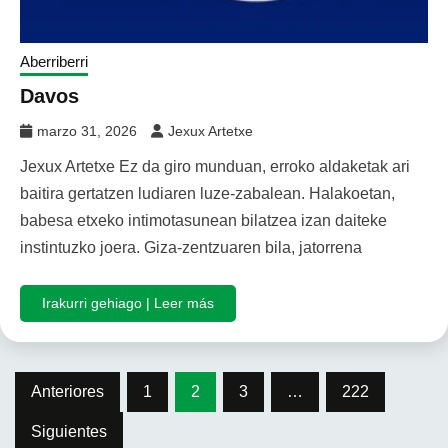
Aberriberri
Davos
marzo 31, 2026
Jexux Artetxe
Jexux Artetxe Ez da giro munduan, erroko aldaketak ari
baitira gertatzen ludiaren luze-zabalean. Halakoetan,
babesa etxeko intimotasunean bilatzea izan daiteke
instintuzko joera. Giza-zentzuaren bila, jatorrena
Irakurri gehiago | Leer más
Paginación
Anteriores
1
2
3
…
222
de
Siguientes