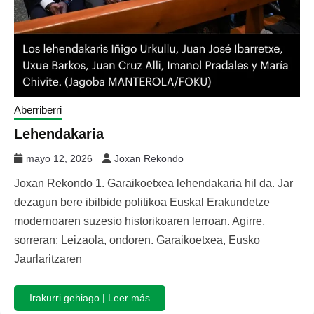
Aberriberri
Lehendakaria
mayo 12, 2026
Joxan Rekondo
Joxan Rekondo 1. Garaikoetxea lehendakaria hil da. Jar
dezagun bere ibilbide politikoa Euskal Erakundetze
modernoaren suzesio historikoaren lerroan. Agirre,
sorreran; Leizaola, ondoren. Garaikoetxea, Eusko
Jaurlaritzaren
Irakurri gehiago | Leer más