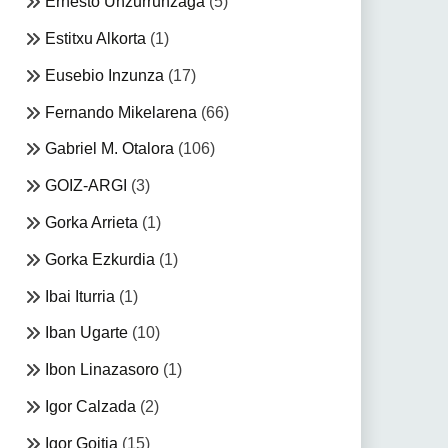
Ernesto Unzurrunzaga
(5)
Estitxu Alkorta
(1)
Eusebio Inzunza
(17)
Fernando Mikelarena
(66)
Gabriel M. Otalora
(106)
GOIZ-ARGI
(3)
Gorka Arrieta
(1)
Gorka Ezkurdia
(1)
Ibai Iturria
(1)
Iban Ugarte
(10)
Ibon Linazasoro
(1)
Igor Calzada
(2)
Igor Goitia
(15)