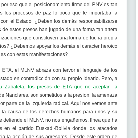
 por eso que el posicionamiento firme del PNV es tan
s los procesos de paz lo poco que le importaba la
r con el Estado. ¿Deben los demás responsabilizarse
os de estos presos han jugado de una forma tan artera
izaciones que constituyen una forma de lucha propia
pios? ¿Debemos apoyar los demás el carácter heroico
les con estas manifestaciones?
 ETA, el MLNV abraza con fervor el lenguaje de los
ado en contradicción con su propio ideario. Pero, a
su Zabaleta, los presos de ETA que no aceptan la
 de Nanclares, son sometidos a la presión, la amenaza
 por parte de la izquierda radical. Aquí nos vemos ante
 y la causa de los derechos humanos para unos y su
 que defiende el MLNV, no nos engañemos, línea que ha
s en el partido Euskadi-Bolivia donde los atacados
cia la acción de sus agresores. Desde este orden de