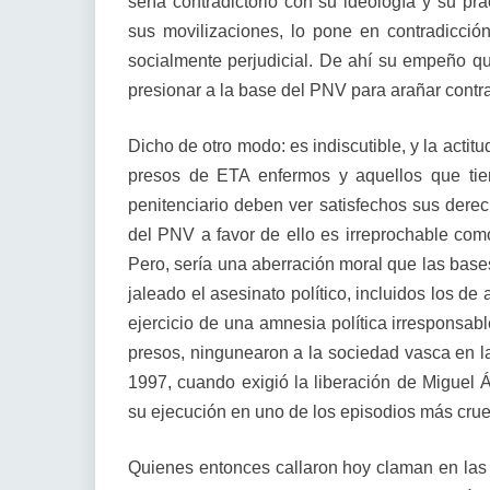
sería contradictorio con su ideología y su pr
sus movilizaciones, lo pone en contradicción 
socialmente perjudicial. De ahí su empeño qu
presionar a la base del PNV para arañar contra
Dicho de otro modo: es indiscutible, y la actit
presos de ETA enfermos y aquellos que tie
penitenciario deben ver satisfechos sus dere
del PNV a favor de ello es irreprochable com
Pero, sería una aberración moral que las base
jaleado el asesinato político, incluidos los de
ejercicio de una amnesia política irresponsab
presos, ningunearon a la sociedad vasca en la
1997, cuando exigió la liberación de Miguel 
su ejecución en uno de los episodios más cruele
Quienes entonces callaron hoy claman en las c