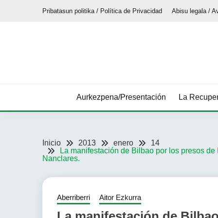
Saltar
Pribatasun politika / Política de Privacidad
Abisu legala / A
al
contenido
Aurkezpena/Presentación
La Recuper
Inicio
2013
enero
14
La manifestación de Bilbao por los presos de 
Nanclares.
Aberriberri
Aitor Ezkurra
La manifestación de Bilbao