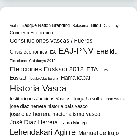
Bildu
Basque Nation Branding
Batasuna
Catalunya
Aralar
Concierto Económico
Constituciones vascas / Fueros
EAJ-PNV
EHBildu
Crísis económica
EA
Elecciones Catalunya 2012
Elecciones Euskadi 2012
ETA
Euro
Hamaikabat
Euskadi
Eusko Alkartasuna
Historia Vasca
Iñigo Urkullu
Instituciones Jurídicas Vascas
John Adams
jose diaz herrera historia pais vasco
jose diaz herrera nacionalismo vasco
José Díaz Herrera
Laura Mintegi
Lehendakari Agirre
Manuel de Irujo