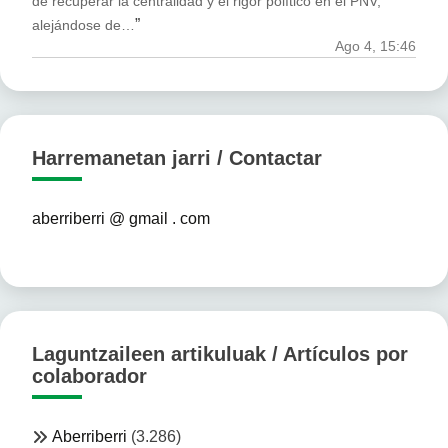
de recuperar la centralidad y el rigor político en el PNV,
”
alejándose de…
Ago 4, 15:46
Harremanetan jarri / Contactar
aberriberri @ gmail . com
Laguntzaileen artikuluak / Artículos por
colaborador
Aberriberri
(3.286)