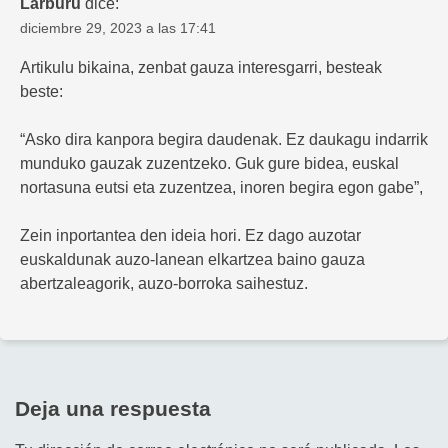
Larburu
dice:
diciembre 29, 2023 a las 17:41
Artikulu bikaina, zenbat gauza interesgarri, besteak
beste:
“Asko dira kanpora begira daudenak. Ez daukagu indarrik
munduko gauzak zuzentzeko. Guk gure bidea, euskal
nortasuna eutsi eta zuzentzea, inoren begira egon gabe”,
Zein inportantea den ideia hori. Ez dago auzotar
euskaldunak auzo-lanean elkartzea baino gauza
abertzaleagorik, auzo-borroka saihestuz.
Deja una respuesta