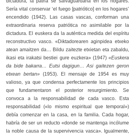
dictadura, la patria se salvaguardaría en los hogares.
Sería vital conservar ‘el fuego [patriótico] en los hogares’
encendido (1942). Las casas vascas, conforman una
extraordinaria reserva patriótica no asimilable por la
dictadura. El euskera da la auténtica medida del espíritu
reconstructivo vasco. «Diktadorearen aginpidea etxeko
atean amaitzen da… Bildu zaitezte etxietan eta zabaldu,
ikasi eta irakatsi bestiei gure euzkera» (1947)
«Euskera
da bide bakarra… Eutsi dagigun… Asi gaitezen geron
etxean bertan»
(1953). El mensaje de 1954 es muy
valioso, ya que condensa perfectamente los principios
que fundamentaron el posterior resurgimiento. Se
convoca a la responsabilidad de cada vasco. Esta
responsabilidad («lo mismo espiritual que temporal»)
debía comenzar en la casa, en la familia. Cada hogar,
habría de ser un reducto «donde se mantenga incólume
la noble causa de la supervivencia vasca». Igualmente,