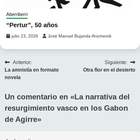
Aberriberri
“Pertur”, 50 años
julio 23, 2026
José Manuel Bujanda Arizmendi
Navegación
Anterior:
Siguiente:
La amnistía en formato
Otra flor en el desierto
de
novela
entradas
Un comentario en «
La narrativa del
resurgimiento vasco en los Gabon
de Agirre
»