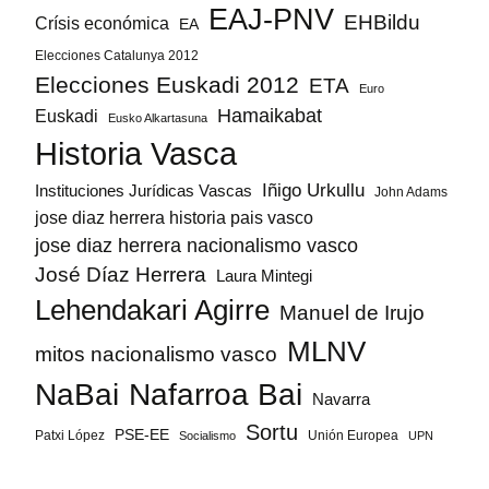
EAJ-PNV
EHBildu
Crísis económica
EA
Elecciones Catalunya 2012
Elecciones Euskadi 2012
ETA
Euro
Hamaikabat
Euskadi
Eusko Alkartasuna
Historia Vasca
Iñigo Urkullu
Instituciones Jurídicas Vascas
John Adams
jose diaz herrera historia pais vasco
jose diaz herrera nacionalismo vasco
José Díaz Herrera
Laura Mintegi
Lehendakari Agirre
Manuel de Irujo
MLNV
mitos nacionalismo vasco
NaBai
Nafarroa Bai
Navarra
Sortu
PSE-EE
Patxi López
Unión Europea
Socialismo
UPN