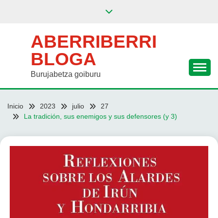
Saltar
al
contenido
ABERRIBERRI
BLOGA
Burujabetza goiburu
Inicio
2023
julio
27
La tradición, sus enemigos y sus defensores (y 3)