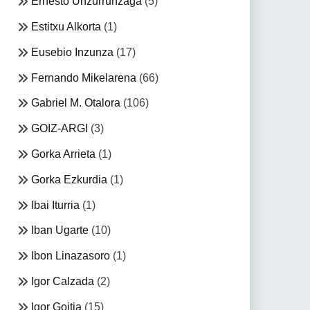
Ernesto Unzurrunzaga
(5)
Estitxu Alkorta
(1)
Eusebio Inzunza
(17)
Fernando Mikelarena
(66)
Gabriel M. Otalora
(106)
GOIZ-ARGI
(3)
Gorka Arrieta
(1)
Gorka Ezkurdia
(1)
Ibai Iturria
(1)
Iban Ugarte
(10)
Ibon Linazasoro
(1)
Igor Calzada
(2)
Igor Goitia
(15)