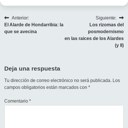
Navegación
Anterior:
Siguiente:
El Alarde de Hondarribia: la
Los rizomas del
de
que se avecina
posmodernismo
entradas
en las raices de los Alardes
(y II)
Deja una respuesta
Tu dirección de correo electrónico no será publicada.
Los
campos obligatorios están marcados con
*
Comentario
*