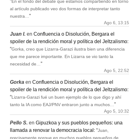
“
En el fondo del debate que estamos compartiendo en torno
al artículo publicado veo dos formas de interpretar tanto
”
nuestra…
Ago 6, 13:15
Juan I.
en
Confluencia o Disolución, Bergara el
spoiler de la rendición moral y política del Jeltzalismo
:
“
Gorka, creo que Lizarra-Garazi ilustra bien una diferencia
que me parece importante. En Lizarra se vio tanto la
”
necesidad de…
Ago 5, 22:52
Gorka
en
Confluencia o Disolución, Bergara el
spoiler de la rendición moral y política del Jeltzalismo
:
“
Lizarra-Garazi fué un buen ejemplo de lo que digo y ahí
”
tanto la IA como EAJ/PNV entraron junto a muchos…
Ago 5, 10:32
Pello S.
en
Gipuzkoa y sus pueblos pequeños: una
llamada a renovar la democracia local
: “
Juan,
precisamente porque en muchos pueblos pequeños de