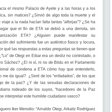
acia el mismo Palacio de Ayete y a las horas y a los
ética, sin matices? ¿Sirvió de algo toda la muerte y el
iaje a la nada hacían falta tantas “alforjas”? ¿Se ha
gar que el fin de ETA se debió a una derrota, sin
rganización ETA? ¿Alguien puede manifestar su
ión del sufrimiento fue un auténtico fiasco y locura,
por qué las respuestas a estas preguntas se tienen que
 ¿“Lo” de Otegi en Eibar era un desliz no controlado, o
 Sáchez? ¿El ni sí, ni no de Bildu en el Parlamento
ucional de condena a ETA cómo hay que entenderlo,
, o me da igual? ¿Seré de los “enfadados”, de los que
go de la paz? ¿Y de las sesudas declaraciones de
tiarra rodeado de los suyos, “hacedores de la Paz
ebe interpretar este humilde ciudadano vasco?
guero Iker Merodio: “Arnaldo Otegi, Arkaitz Rodríguez