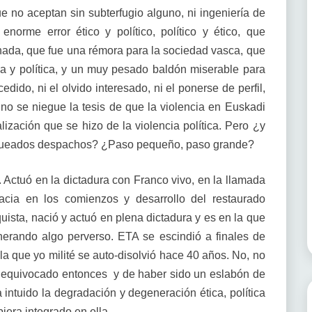
ue no aceptan sin subterfugio alguno, ni ingeniería de
norme error ético y político, político y ético, que
nada, que fue una rémora para la sociedad vasca, que
ica y política, y un muy pesado baldón miserable para
edido, ni el olvido interesado, ni el ponerse de perfil,
no se niegue la tesis de que la violencia en Euskadi
ización que se hizo de la violencia política. Pero ¿y
anqueados despachos? ¿Paso pequeño, paso grande?
 Actuó en la dictadura con Franco vivo, en la llamada
racia en los comienzos y desarrollo del restaurado
uista, nació y actuó en plena dictadura y es en la que
erando algo perverso. ETA se escindió a finales de
n la que yo milité se auto-disolvió hace 40 años. No, no
me equivocado entonces y de haber sido un eslabón de
a intuido la degradación y degeneración ética, política
iera integrado en ella.