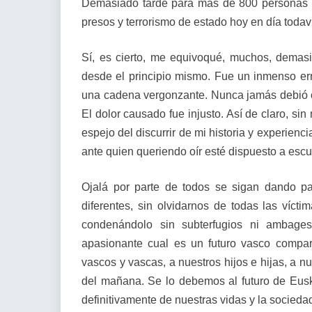
Demasiado tarde para más de 800 personas ase
presos y terrorismo de estado hoy en día toda
Sí, es cierto, me equivoqué, muchos, dema
desde el principio mismo. Fue un inmenso err
una cadena vergonzante. Nunca jamás debió oc
El dolor causado fue injusto. Así de claro, si
espejo del discurrir de mi historia y experiencia
ante quien queriendo oír esté dispuesto a escu
Ojalá por parte de todos se sigan dando pa
diferentes, sin olvidarnos de todas las víctim
condenándolo sin subterfugios ni ambage
apasionante cual es un futuro vasco compar
vascos y vascas, a nuestros hijos e hijas, a n
del mañana. Se lo debemos al futuro de Eus
definitivamente de nuestras vidas y la socieda