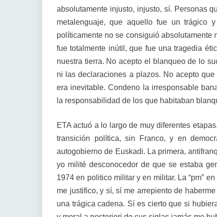
absolutamente injusto, injusto, sí. Personas q
metalenguaje, que aquello fue un trágico y e
políticamente no se consiguió absolutamente 
fue totalmente inútil, que fue una tragedia ét
nuestra tierra. No acepto el blanqueo de lo suc
ni las declaraciones a plazos. No acepto que 
era inevitable. Condeno la irresponsable banal
la responsabilidad de los que habitaban bl
ETA actuó a lo largo de muy diferentes etapas.
transición política, sin Franco, y en democ
autogobierno de Euskadi. La primera, antifranq
yo milité desconocedor de que se estaba gen
1974 en politico militar y en militar. La “pm” e
me justifico, y sí, sí me arrepiento de haber
una trágica cadena. Sí es cierto que si hubier
y moral a posteriori de sus siglas jamás me hub