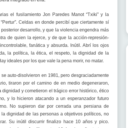
rias el fusilamiento Jon Paredes Manot “Txiki” y la
Pertur”. Celdas en donde percibí que ciertamente sí
posterior desarrollo, y que la violencia engendra más
tra de quien la ejerce, y de que la acción-represión-
ncontrolable, fanática y absurda. Inútil. Abrí los ojos
a, la política, la ética, el respeto, la dignidad de la
ay ideales por los que vale la pena morir, no matar.
s se auto-disolvieron en 1981, pero desgraciadamente
ario, tiraron por el camino de en medio degeneraron,
 dignidad y cometieron el trágico error histórico, ético
smo, y lo hicieron atacando a un esperanzador futuro
erno. No supieron dar por cerrada una persiana de
 la dignidad de las personas a objetivos políticos, no
rar. Su inútil discurrir finalizo hace 10 años y pico.