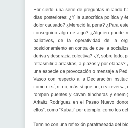
Por cierto, una serie de preguntas mirando h
días posteriores: ¿Y la autocrítica política y 
dolor causado? ¿Mereció la pena? ¿Para este v
conseguido algo de algo? ¿Alguien puede ne
paliativos, de la operatividad de la o
posicionamiento en contra de que la socializac
deriva y desgracia colectiva? ¿Y, sobre todo, 
retrasmitir a arrastras, a plazos y por etapas?
una especie de provocación o mensaje a Pedro
Vasco con respecto a la Declaración instit
como ni sí, ni no, más sí que no, o viceversa
rompen puentes y cavan trincheras y enemi
Arkaitz Rodríguez en el Paseo Nuevo donos
ellos“, como “Kubati” por ejemplo, cómo los d
Termino con una reflexión parafraseada del blo