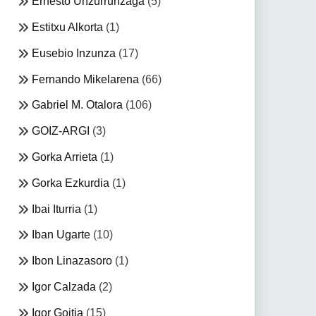
Ernesto Unzurrunzaga
(5)
Estitxu Alkorta
(1)
Eusebio Inzunza
(17)
Fernando Mikelarena
(66)
Gabriel M. Otalora
(106)
GOIZ-ARGI
(3)
Gorka Arrieta
(1)
Gorka Ezkurdia
(1)
Ibai Iturria
(1)
Iban Ugarte
(10)
Ibon Linazasoro
(1)
Igor Calzada
(2)
Igor Goitia
(15)