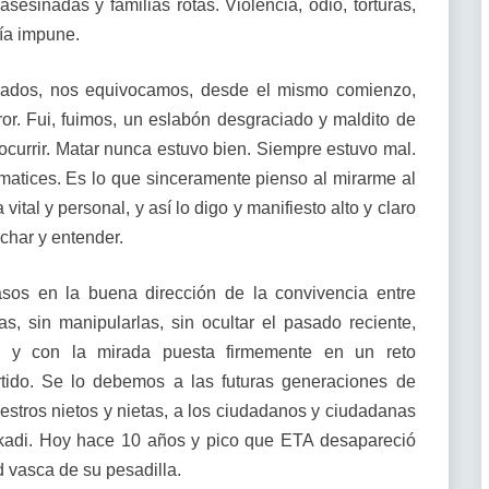
sinadas y familias rotas. Violencia, odio, torturas,
vía impune.
siados, nos equivocamos, desde el mismo comienzo,
or. Fui, fuimos, un eslabón desgraciado y maldito de
urrir. Matar nunca estuvo bien. Siempre estuvo mal.
n matices. Es lo que sinceramente pienso al mirarme al
 vital y personal, y así lo digo y manifiesto alto y claro
char y entender.
sos en la buena dirección de la convivencia entre
as, sin manipularlas, sin ocultar el pasado reciente,
s y con la mirada puesta firmemente en un reto
tido. Se lo debemos a las futuras generaciones de
uestros nietos y nietas, a los ciudadanos y ciudadanas
kadi. Hoy hace 10 años y pico que ETA desapareció
d vasca de su pesadilla.