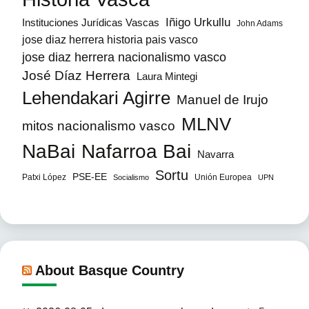
Iñigo Urkullu
Instituciones Jurídicas Vascas
John Adams
jose diaz herrera historia pais vasco
jose diaz herrera nacionalismo vasco
José Díaz Herrera
Laura Mintegi
Lehendakari Agirre
Manuel de Irujo
MLNV
mitos nacionalismo vasco
NaBai
Nafarroa Bai
Navarra
Sortu
PSE-EE
Patxi López
Unión Europea
Socialismo
UPN
About Basque Country