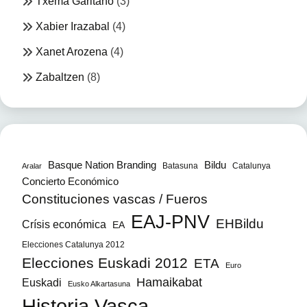
Txema Garitano
(3)
Xabier Irazabal
(4)
Xanet Arozena
(4)
Zabaltzen
(8)
Bildu
Basque Nation Branding
Batasuna
Catalunya
Aralar
Concierto Económico
Constituciones vascas / Fueros
EAJ-PNV
EHBildu
Crísis económica
EA
Elecciones Catalunya 2012
Elecciones Euskadi 2012
ETA
Euro
Hamaikabat
Euskadi
Eusko Alkartasuna
Historia Vasca