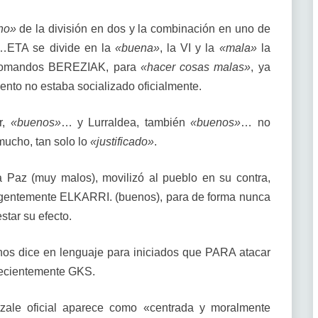
no»
de la división en dos y la combinación en uno de
…ETA se divide en la
«buena»
, la VI y la
«mala»
la
comandos BEREZIAK, para
«hacer cosas malas»
, ya
iento no estaba socializado oficialmente.
r,
«buenos»
… y Lurraldea, también
«buenos»
… no
mucho, tan solo lo
«justificado»
.
 Paz (muy malos), movilizó al pueblo en su contra,
urgentemente ELKARRI. (buenos), para de forma nunca
star su efecto.
nos dice en lenguaje para iniciados que PARA atacar
recientemente GKS.
rtzale oficial aparece como «centrada y moralmente