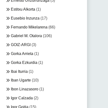
Ernesto Unzurrunzaga
(5)
Estitxu Alkorta
(1)
Eusebio Inzunza
(17)
Fernando Mikelarena
(66)
Gabriel M. Otalora
(106)
GOIZ-ARGI
(3)
Gorka Arrieta
(1)
Gorka Ezkurdia
(1)
Ibai Iturria
(1)
Iban Ugarte
(10)
Ibon Linazasoro
(1)
Igor Calzada
(2)
Igor Goitia
(15)