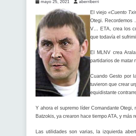
mayo 25, 2021
aberriberri
El viejo
«Cuento Txi
Otegi. Recordemos 
V… ETA, crea los 
que todavía el sufrim
El MLNV crea Arala
partidarios de matar 
Cuando Gesto por la
tuvieron que crear 
equidistante contrarre
Y ahora el supremo líder Comandante Otegi, 
Batzokis, ya crearon hace tiempo ATA, y más 
Las utilidades son varias, la izquierda abe