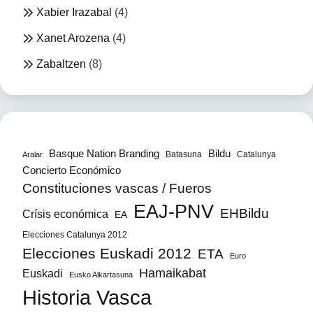
Xabier Irazabal
(4)
Xanet Arozena
(4)
Zabaltzen
(8)
Bildu
Basque Nation Branding
Batasuna
Catalunya
Aralar
Concierto Económico
Constituciones vascas / Fueros
EAJ-PNV
EHBildu
Crísis económica
EA
Elecciones Catalunya 2012
Elecciones Euskadi 2012
ETA
Euro
Hamaikabat
Euskadi
Eusko Alkartasuna
Historia Vasca