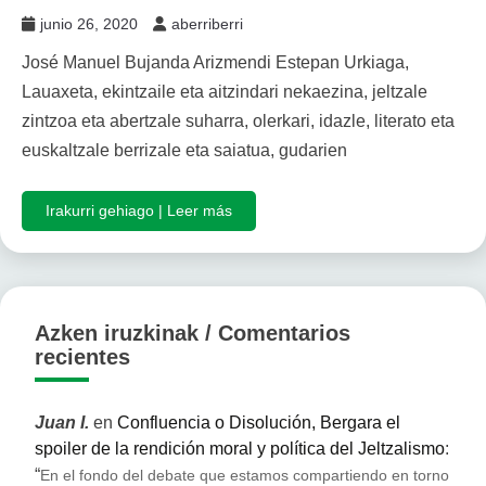
junio 26, 2020
aberriberri
José Manuel Bujanda Arizmendi Estepan Urkiaga,
Lauaxeta, ekintzaile eta aitzindari nekaezina, jeltzale
zintzoa eta abertzale suharra, olerkari, idazle, literato eta
euskaltzale berrizale eta saiatua, gudarien
Irakurri gehiago | Leer más
Azken iruzkinak / Comentarios
recientes
Juan I.
en
Confluencia o Disolución, Bergara el
spoiler de la rendición moral y política del Jeltzalismo
:
“
En el fondo del debate que estamos compartiendo en torno